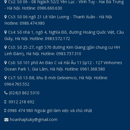
Cs2: Số 06 - 08 Ngách 52/2 Yên Lạc - Vĩnh Tuy - Hai Bà Trưng
- Hà Nội. Hotline: 0986.660.630
Cs3: Số 06 ngõ 21 Lê Văn Lương - Thanh Xuân - Hà Nội.
Hotline: 0986.474.980
Cs4: Số nhà 1, ngõ 4, Nghĩa Đô, đường Hoàng Quốc Việt, Cầu
Giấy, Hà Nội. Hotline: 0983.572.172
Cs5: Số 25-27, ngõ 570 đường Kim Giang (gần chung cư HH
Linh Đàm), Hà Nội. Hotline: 0983.737.310
Cs6: Số 101 phố An Đào C và Hải Âu 11.Sp12 - 127 Vinhomes
Ocean Park 1, Gia Lâm, Hà Nội. Hotline: 0961.368.580
Cs7: Số 13-B8, khu B mới Geleximco, Hà Nội. Hotline:
0964.765.552
(024)3 862 5310
0912 218 692
0986 474 980 Ngoài giờ làm việc và chủ nhật
hoanhaptuky@gmail.com