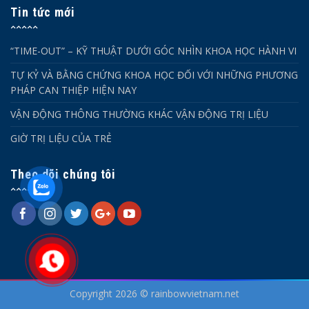
Tin tức mới
“TIME-OUT” – KỸ THUẬT DƯỚI GÓC NHÌN KHOA HỌC HÀNH VI
TỰ KỶ VÀ BẰNG CHỨNG KHOA HỌC ĐỐI VỚI NHỮNG PHƯƠNG
PHÁP CAN THIỆP HIỆN NAY
VẬN ĐỘNG THÔNG THƯỜNG KHÁC VẬN ĐỘNG TRỊ LIỆU
GIỜ TRỊ LIỆU CỦA TRẺ
Theo dõi chúng tôi
Copyright 2026 © rainbowvietnam.net