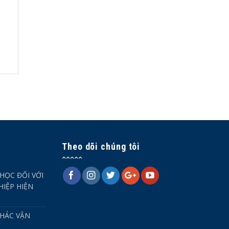
Theo dõi chúng tôi
HỌC ĐỐI VỚI
IỆP HIỆN
HÁC VẬN