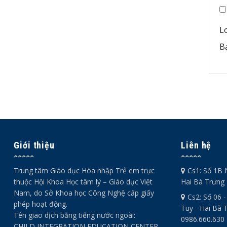
L
B
Giới thiệu
Liên hệ
Trung tâm Giáo dục Hòa nhập Trẻ em trực
Cs1: Số 1B 
thuộc Hội Khoa Học tâm lý – Giáo dục Việt
Hai Bà Trưng 
Nam, do Sở Khoa học Công Nghệ cấp giấy
Cs2: Số 06 
phép hoạt động.
Tuy - Hai Bà T
Tên giao dịch bằng tiếng nước ngoài:
0986.660.630
CHILD INTEGRATION EDUCATION CENTER