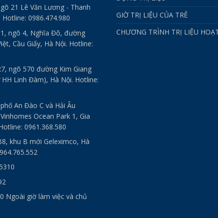
ngõ 21 Lê Văn Lương - Thanh
GIỜ TRỊ LIỆU CỦA TRẺ
. Hotline: 0986.474.980
CHƯƠNG TRÌNH TRỊ LIỆU HOẠ
 1, ngõ 4, Nghĩa Đô, đường
ệt, Cầu Giấy, Hà Nội. Hotline:
27, ngõ 570 đường Kim Giang
 HH Linh Đàm), Hà Nội. Hotline:
 phố An Đào C và Hải Âu
 Vinhomes Ocean Park 1, Gia
Hotline: 0961.368.580
B8, khu B mới Geleximco, Hà
0964.765.552
 5310
92
0 Ngoài giờ làm việc và chủ