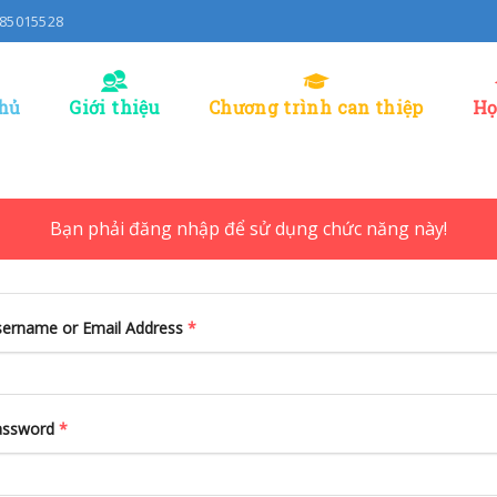
0985015528
hủ
Giới thiệu
Chương trình can thiệp
Họ
Bạn phải đăng nhập để sử dụng chức năng này!
ername or Email Address
*
assword
*