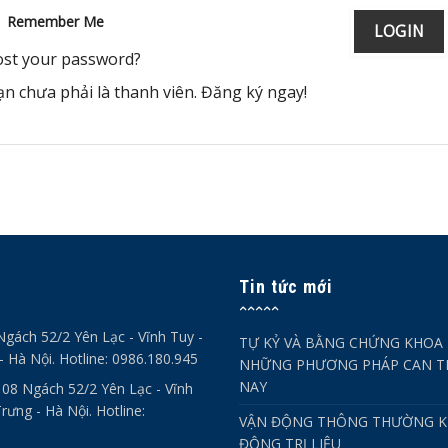
Remember Me
ost your password?
ạn chưa phải là thanh viên. Đăng ký ngay!
Tin tức mới
Ngách 52/2 Yên Lạc - Vĩnh Tuy -
TỰ KỶ VÀ BẰNG CHỨNG KHOA 
- Hà Nội. Hotline: 0986.180.945
NHỮNG PHƯƠNG PHÁP CAN TH
NAY
- 08 Ngách 52/2 Yên Lạc - Vĩnh
rưng - Hà Nội. Hotline:
VẬN ĐỘNG THÔNG THƯỜNG K
ĐỘNG TRỊ LIỆU