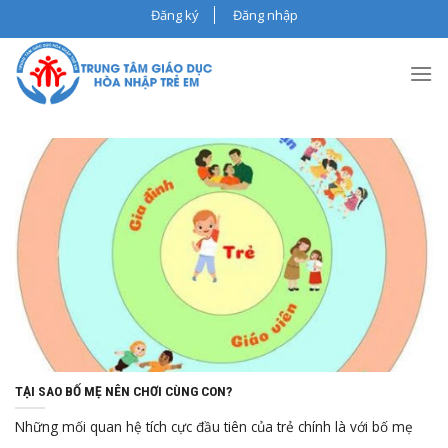
Skip
Đăng ký
Đăng nhập
to
content
Th5
24, 2024
TẠI SAO BỐ MẸ NÊN CHƠI CÙNG CON?
Những mối quan hệ tích cực đầu tiên của trẻ chính là với bố mẹ