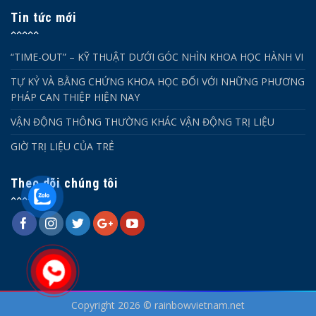
Tin tức mới
“TIME-OUT” – KỸ THUẬT DƯỚI GÓC NHÌN KHOA HỌC HÀNH VI
TỰ KỶ VÀ BẰNG CHỨNG KHOA HỌC ĐỐI VỚI NHỮNG PHƯƠNG
PHÁP CAN THIỆP HIỆN NAY
VẬN ĐỘNG THÔNG THƯỜNG KHÁC VẬN ĐỘNG TRỊ LIỆU
GIỜ TRỊ LIỆU CỦA TRẺ
Theo dõi chúng tôi
Copyright 2026 © rainbowvietnam.net