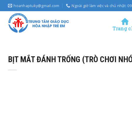
Skip
hoanhaptuky@gmail.com
Ngoài giờ làm việc và chủ nhật: 
to
content
Trang c
BỊT MẮT ĐÁNH TRỐNG (TRÒ CHƠI NHÓ