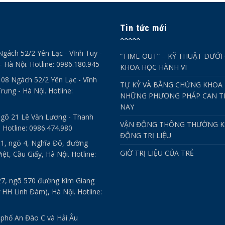
Tin tức mới
Ngách 52/2 Yên Lạc - Vĩnh Tuy -
“TIME-OUT” – KỸ THUẬT DƯỚI
- Hà Nội. Hotline: 0986.180.945
KHOA HỌC HÀNH VI
- 08 Ngách 52/2 Yên Lạc - Vĩnh
TỰ KỶ VÀ BẰNG CHỨNG KHOA 
rưng - Hà Nội. Hotline:
NHỮNG PHƯƠNG PHÁP CAN TH
NAY
ngõ 21 Lê Văn Lương - Thanh
VẬN ĐỘNG THÔNG THƯỜNG K
. Hotline: 0986.474.980
ĐỘNG TRỊ LIỆU
 1, ngõ 4, Nghĩa Đô, đường
GIỜ TRỊ LIỆU CỦA TRẺ
ệt, Cầu Giấy, Hà Nội. Hotline:
27, ngõ 570 đường Kim Giang
 HH Linh Đàm), Hà Nội. Hotline:
 phố An Đào C và Hải Âu