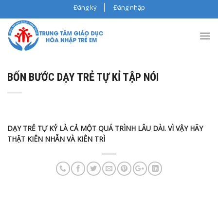
Skip
Đăng ký
Đăng nhập
to
content
BỐN BƯỚC DẠY TRẺ TỰ KỈ TẬP NÓI
DẠY TRẺ TỰ KỶ LÀ CẢ MỘT QUÁ TRÌNH LÂU DÀI. VÌ VẬY HÃY
THẬT KIÊN NHẪN VÀ KIÊN TRÌ