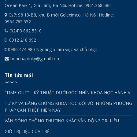
Ocean Park 1, Gia Lâm, Hà Nội. Hotline: 0961.368.580
Cs7: Số 13-B8, khu B mới Geleximco, Hà Nội. Hotline:
0964.765.552
(024)3 862 5310
0912 218 692
0986 474 980 Ngoài giờ làm việc và chủ nhật
hoanhaptuky@gmail.com
Tin tức mới
“TIME-OUT” – KỸ THUẬT DƯỚI GÓC NHÌN KHOA HỌC HÀNH VI
TỰ KỶ VÀ BẰNG CHỨNG KHOA HỌC ĐỐI VỚI NHỮNG PHƯƠNG
PHÁP CAN THIỆP HIỆN NAY
VẬN ĐỘNG THÔNG THƯỜNG KHÁC VẬN ĐỘNG TRỊ LIỆU
GIỜ TRỊ LIỆU CỦA TRẺ