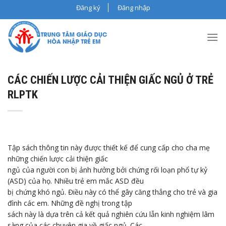
Skip
Đăng ký
Đăng nhập
to
content
CÁC CHIẾN LƯỢC CẢI THIỆN GIẤC NGỦ Ở TRẺ
RLPTK
Tập sách thông tin này được thiết kế để cung cấp cho cha mẹ
những chiến lược cải thiện giấc
ngủ của người con bị ảnh hưởng bởi chứng rối loạn phổ tự kỷ
(ASD) của họ. Nhiều trẻ em mắc ASD đều
bị chứng khó ngủ. Điều này có thể gây căng thẳng cho trẻ và gia
đình các em. Những đề nghị trong tập
sách này là dựa trên cả kết quả nghiên cứu lẫn kinh nghiệm lâm
sàng của các chuyên gia về giấc ngủ. Các