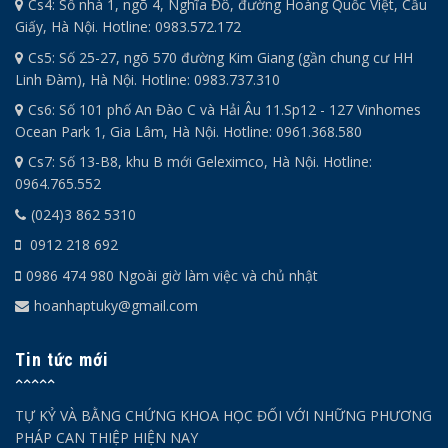
Cs4: Số nhà 1, ngõ 4, Nghĩa Đô, đường Hoàng Quốc Việt, Cầu
Giấy, Hà Nội. Hotline: 0983.572.172
Cs5: Số 25-27, ngõ 570 đường Kim Giang (gần chung cư HH
Linh Đàm), Hà Nội. Hotline: 0983.737.310
Cs6: Số 101 phố An Đào C và Hải Âu 11.Sp12 - 127 Vinhomes
Ocean Park 1, Gia Lâm, Hà Nội. Hotline: 0961.368.580
Cs7: Số 13-B8, khu B mới Geleximco, Hà Nội. Hotline:
0964.765.552
(024)3 862 5310
0912 218 692
0986 474 980 Ngoài giờ làm việc và chủ nhật
hoanhaptuky@gmail.com
Tin tức mới
TỰ KỶ VÀ BẰNG CHỨNG KHOA HỌC ĐỐI VỚI NHỮNG PHƯƠNG
PHÁP CAN THIỆP HIỆN NAY