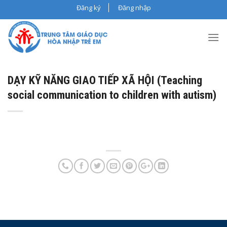
Skip
Đăng ký
Đăng nhập
to
content
DẠY KỸ NĂNG GIAO TIẾP XÃ HỘI (Teaching
social communication to children with autism)