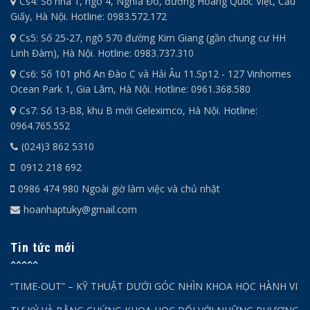
Cs4: Số nhà 1, ngõ 4, Nghĩa Đô, đường Hoàng Quốc Việt, Cầu
Giấy, Hà Nội. Hotline: 0983.572.172
Cs5: Số 25-27, ngõ 570 đường Kim Giang (gần chung cư HH
Linh Đàm), Hà Nội. Hotline: 0983.737.310
Cs6: Số 101 phố An Đào C và Hải Âu 11.Sp12 - 127 Vinhomes
Ocean Park 1, Gia Lâm, Hà Nội. Hotline: 0961.368.580
Cs7: Số 13-B8, khu B mới Geleximco, Hà Nội. Hotline:
0964.765.552
(024)3 862 5310
0912 218 692
0986 474 980 Ngoài giờ làm việc và chủ nhật
hoanhaptuky@gmail.com
Tin tức mới
“TIME-OUT” – KỸ THUẬT DƯỚI GÓC NHÌN KHOA HỌC HÀNH VI