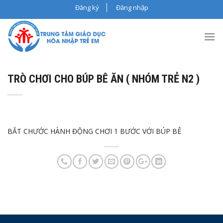
Skip
Đăng ký
Đăng nhập
to
content
TRÒ CHƠI CHO BÚP BÊ ĂN ( NHÓM TRẺ N2 )
BẮT CHƯỚC HÀNH ĐỘNG CHƠI 1 BƯỚC VỚI BÚP BÊ