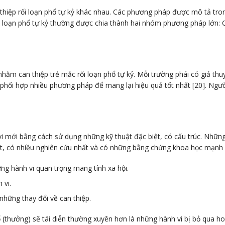
n thiệp rối loạn phổ tự kỷ khác nhau. Các phương pháp được mô tả tr
 loạn phổ tự kỷ thường được chia thành hai nhóm phương pháp lớn: Cá
nhằm can thiệp trẻ mắc rối loạn phổ tự kỷ. Mỗi trường phái có giả thu
phối hợp nhiều phương pháp để mang lại hiệu quả tốt nhất [20]. Ngư
 mới bằng cách sử dụng những kỹ thuật đặc biệt, có cấu trúc. Những
ất, có nhiều nghiên cứu nhất và có những bằng chứng khoa học mạnh 
g hành vi quan trọng mang tính xã hội.
 vi.
những thay đổi về can thiệp.
ưởng) sẽ tái diễn thường xuyên hơn là những hành vi bị bỏ qua hoặc bị