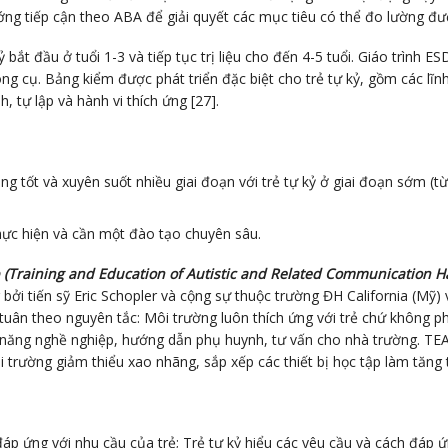
ướng tiếp cận theo ABA để giải quyết các mục tiêu có thể đo lường đượ
t đầu ở tuổi 1-3 và tiếp tục trị liệu cho đến 4-5 tuổi. Giáo trình ESD
 cụ. Bảng kiểm được phát triển đặc biệt cho trẻ tự kỷ, gồm các lĩnh v
, tự lập và hành vi thích ứng [27].
 tốt và xuyên suốt nhiều giai đoạn với trẻ tự kỷ ở giai đoạn sớm (từ 1
hực hiện và cần một đào tạo chuyên sâu.
(Training and Education of Autistic and Related Communication 
ng bởi tiến sỹ Eric Schopler và cộng sự thuộc trường ĐH California (
tuân theo nguyên tắc: Môi trường luôn thích ứng với trẻ chứ không p
ỹ năng nghề nghiệp, hướng dẫn phụ huynh, tư vấn cho nhà trường. TE
i trường giảm thiểu xao nhãng, sắp xếp các thiết bị học tập làm tăng t
p ứng với nhu cầu của trẻ; Trẻ tự kỷ hiểu các yêu cầu và cách đáp 