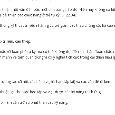
 thiện một vấn đề hoặc một tình trạng nào đó. Hiện nay không có biện 
cải thiện các chức năng ở trẻ tự kỷ [6, 22,34].
ống kỹ thuật trị liệu nhằm giúp trẻ giảm các triệu chứng cốt lõi của r
trị liệu, can thiệp.
 mắc rối loạn phổ tự kỷ mà có thể không đợi đến khi chẩn đoán chắc c
 mạnh về tầm quan trọng vì có ý nghĩa tích cực trong cải thiện hiệu q
tương tác xã hội, các hành vi giới hạn, lặp lại) và các vấn đề đi kèm.
thuận lợi cho việc học tập và đạt được các kỹ năng thích ứng.
n làm cản trở sự phát triển các kỹ năng.