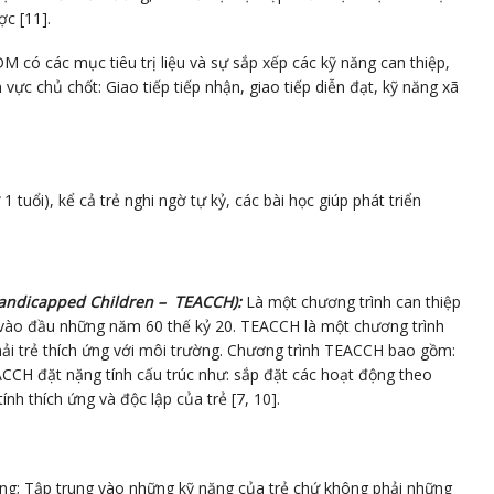
c [11].
M có các mục tiêu trị liệu và sự sắp xếp các kỹ năng can thiệp,
ực chủ chốt: Giao tiếp tiếp nhận, giao tiếp diễn đạt, kỹ năng xã
 tuổi), kể cả trẻ nghi ngờ tự kỷ, các bài học giúp phát triển
Handicapped Children – TEACCH):
Là một chương trình can thiệp
Mỹ) vào đầu những năm 60 thế kỷ 20. TEACCH là một chương trình
hải trẻ thích ứng với môi trường. Chương trình TEACCH bao gồm:
ACCH đặt nặng tính cấu trúc như: sắp đặt các hoạt động theo
ính thích ứng và độc lập của trẻ [7, 10].
ứng; Tập trung vào những kỹ năng của trẻ chứ không phải những