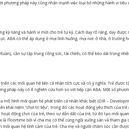
ời phương pháp này cũng nhấn mạnh việc loại bỏ những hành vi tiêu cực
g kỹ năng và hành vi mới cho trẻ tự kỷ. Cách dạy rõ ràng, dạy được 
c. ABA có thể áp dụng ở mọi tình huống, mọi nơi: ở nhà, ở trường học,
ờ/tuần), cần sự tập trung công sức, tài chính, có thể kéo dài trong n
riển các mối quan hệ liên cá nhân tích cực và có ý nghĩa. Trẻ được t
ương pháp này có ít nghiên cứu hơn so với tiếp cận ABA. Một số phươ
của mô hình mối quan hệ phát triển cá nhân khác biệt (DIR – Developm
 khái niệm “chơi trị liệu”, trong đó các hoạt động yêu thích của trẻ 
 hoạt động chơi của trẻ, theo sự dẫn dắt của trẻ, từ đó tạo mối quan
 Gọi là Floortime bởi vì cha mẹ có thể cùng ngồi xuống sàn và tham g
iển mối quan hệ tình cảm của trẻ. Cha mẹ và người chăm sóc cần đượ