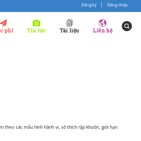
Đăng ký
Đăng nhập
c phí
Tin tức
Tài liệu
Liên hệ
èm theo các mẫu hình hành vi, sở thích rập khuôn, giới hạn.