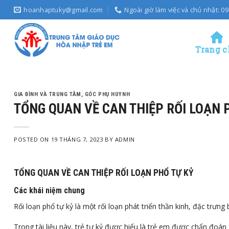
Skip
hoanhaptuky@gmail.com
Ngoài giờ làm việc và chủ nhật: 
to
content
Trang c
GIA ĐÌNH VÀ TRUNG TÂM
,
GÓC PHỤ HUYNH
TỔNG QUAN VỀ CAN THIỆP RỐI LOẠN 
POSTED ON
19 THÁNG 7, 2023
BY
ADMIN
TỔNG QUAN VỀ CAN THIỆP RỐI LOẠN PHỔ TỰ KỶ
Các khái niệm chung
Rối loạn phổ tự kỷ là một rối loạn phát triển thần kinh, đặc trưn
Trong tài liệu này, trẻ tự kỷ được hiểu là trẻ em được chẩn đoán 