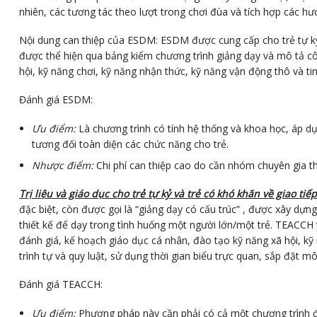
nhiên, các tương tác theo lượt trong chơi đùa và tích hợp các h
Nội dung can thiệp của ESDM: ESDM được cung cấp cho trẻ tự kỷ bắ
được thể hiện qua bảng kiểm chương trình giảng dạy và mô tả công
hội, kỹ năng chơi, kỹ năng nhận thức, kỹ năng vận động thô và tinh
Đánh giá ESDM:
Ưu điểm:
Là chương trình có tính hệ thống và khoa học, áp dụng
tương đối toàn diện các chức năng cho trẻ.
Nhược điểm:
Chi phí can thiệp cao do cần nhóm chuyên gia t
Trị liệu và giáo dục cho trẻ tự kỷ và trẻ có khó khăn về giao tiếp
đặc biệt, còn được gọi là “giảng dạy có cấu trúc” , được xây dự
thiết kế để dạy trong tình huống một người lớn/một trẻ. TEACCH 
đánh giá, kế hoạch giáo dục cá nhân, đào tạo kỹ năng xã hội, k
trình tự và quy luật, sử dụng thời gian biểu trực quan, sắp đặt mô
Đánh giá TEACCH:
Ưu điểm:
Phương pháp này cần phải có cả một chương trình đá