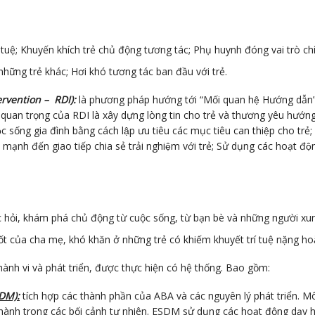
 tuệ; Khuyến khích trẻ chủ động tương tác; Phụ huynh đóng vai trò chính
những trẻ khác; Hơi khó tương tác ban đầu với trẻ.
rvention – RDI):
là phương pháp hướng tới “Mối quan hệ Hướng dẫn” gi
uan trọng của RDI là xây dựng lòng tin cho trẻ và thương yêu hướng dẫ
c sống gia đình bằng cách lập ưu tiêu các mục tiêu can thiệp cho trẻ;
n mạnh đến giao tiếp chia sẻ trải nghiệm với trẻ; Sử dụng các hoạt 
c hỏi, khám phá chủ động từ cuộc sống, từ bạn bè và những người xu
tốt của cha mẹ, khó khăn ở những trẻ có khiếm khuyết trí tuệ nặng ho
nh vi và phát triển, được thực hiện có hệ thống. Bao gồm:
DM):
tích hợp các thành phần của ABA và các nguyên lý phát triển. M
c hành trong các bối cảnh tự nhiên. ESDM sử dụng các hoạt động dạy h