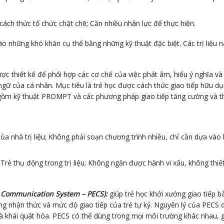
ách thức tổ chức chặt chẽ; Cần nhiều nhân lực để thực hiện.
 những khó khăn cụ thể bằng những kỹ thuật đặc biệt. Các trị liệu 
c thiết kế để phối hợp các cơ chế của việc phát âm, hiểu ý nghĩa và 
 của cá nhân. Mục tiêu là trẻ học được cách thức giao tiếp hữu dụng,
ao gồm kỹ thuật PROMPT và các phương pháp giao tiếp tăng cường và 
 nhà trị liệu; Không phải soạn chương trình nhiều, chỉ cần dựa vào bi
Trẻ thụ động trong trị liệu; Không ngăn được hành vi xấu, không th
 Communication System – PECS):
giúp trẻ học khởi xướng giao tiếp b
hận thức và mức độ giao tiếp của trẻ tự kỷ. Nguyên lý của PECS dựa và
à khái quát hóa. PECS có thể dùng trong mọi môi trường khác nhau, gi