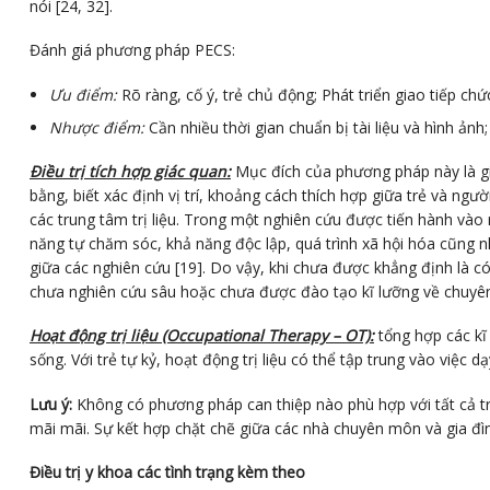
nói [24, 32].
Đánh giá phương pháp PECS:
Ưu điểm:
Rõ ràng, cố ý, trẻ chủ động; Phát triển giao tiếp chứ
Nhược điểm:
Cần nhiều thời gian chuẩn bị tài liệu và hình ản
Điều trị tích hợp giác quan:
Mục đích của phương pháp này là gi
bằng, biết xác định vị trí, khoảng cách thích hợp giữa trẻ và ng
các trung tâm trị liệu. Trong một nghiên cứu được tiến hành và
năng tự chăm sóc, khả năng độc lập, quá trình xã hội hóa cũng 
giữa các nghiên cứu [19]. Do vậy, khi chưa được khẳng định là có
chưa nghiên cứu sâu hoặc chưa được đào tạo kĩ lưỡng về chuyê
Hoạt động trị liệu (Occupational Therapy – OT):
tổng hợp các kĩ
sống. Với trẻ tự kỷ, hoạt động trị liệu có thể tập trung vào việc
Lưu ý:
Không có phương pháp can thiệp nào phù hợp với tất cả trẻ
mãi mãi. Sự kết hợp chặt chẽ giữa các nhà chuyên môn và gia đình
Điều trị y khoa các tình trạng kèm theo