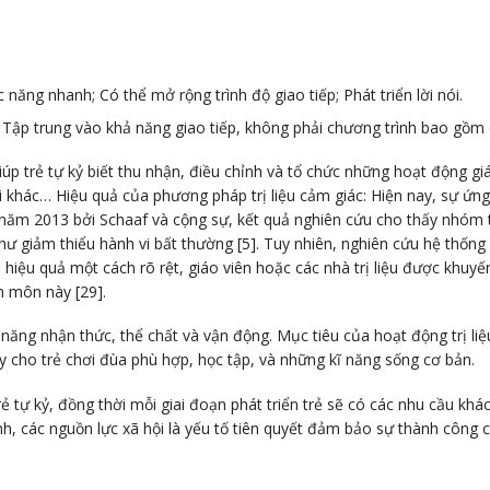
c năng nhanh; Có thể mở rộng trình độ giao tiếp; Phát triển lời nói.
h; Tập trung vào khả năng giao tiếp, không phải chương trình bao gồm 
úp trẻ tự kỷ biết thu nhận, điều chỉnh và tổ chức những hoạt động g
ười khác… Hiệu quả của phương pháp trị liệu cảm giác: Hiện nay, sự ứng
o năm 2013 bởi Schaaf và cộng sự, kết quả nghiên cứu cho thấy nhóm 
như giảm thiểu hành vi bất thường [5]. Tuy nhiên, nghiên cứu hệ thố
 hiệu quả một cách rõ rệt, giáo viên hoặc các nhà trị liệu được khuy
n môn này [29].
 năng nhận thức, thể chất và vận động. Mục tiêu của hoạt động trị liệ
 dạy cho trẻ chơi đùa phù hợp, học tập, và những kĩ năng sống cơ bản.
 tự kỷ, đồng thời mỗi giai đoạn phát triển trẻ sẽ có các nhu cầu khá
, các nguồn lực xã hội là yếu tố tiên quyết đảm bảo sự thành công củ