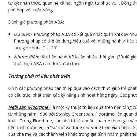
tự kỷ: nhận thức, quan hệ xã hội, ngôn ngữ, tự phục vụ… Đồng th
phù hợp với cuộc sống.
Đánh giá phương pháp ABA:
Ưu điểm
: Phương pháp ABA có kết quả nhất quán khi dạy nhữn
Phương pháp có thể áp dụng hiệu quả với những hành vi tiêu cự
lao, giờ chơi… [14, 25]
Nhược điểm:
Khi tiến hành ABA cần nhiều thời gian (30-40 gi
thực hiện ABA cần được đào tạo.
Trường phái trị liệu phát triển
Gồm các phương pháp can thiệp dựa vào cách thức giúp trẻ phát t
có cấu trúc, phát triển các kỹ năng sinh hoạt hàng ngày. Các ph
Ngồi sàn (Floortime
):
là một kỹ thuật trị liệu dựa trên nền tảng 
từ những năm 1980 bởi Stanley Greenspan. Floortime liên quan đến
khác. Trong Floortime, các nhà trị liệu hoặc cha mẹ tham gia vào
tiến trình được gọi là “sự mở và đóng các vòng tròn giao tiếp”.
của cha mẹ và các thành viên khác trong gia đình nhằm phát tr