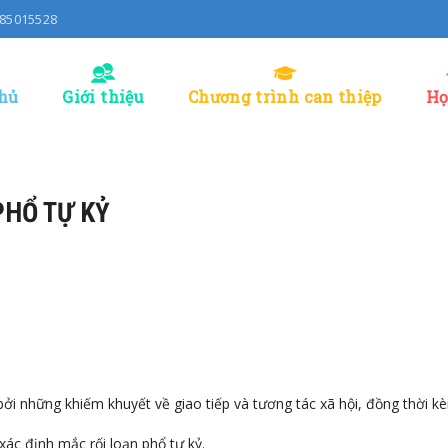
0985015528
hủ
Giới thiệu
Chương trình can thiệp
Họ
PHỔ TỰ KỶ
g bởi những khiếm khuyết về giao tiếp và tương tác xã hội, đồng thời k
xác định mắc rối loạn phổ tự kỷ.