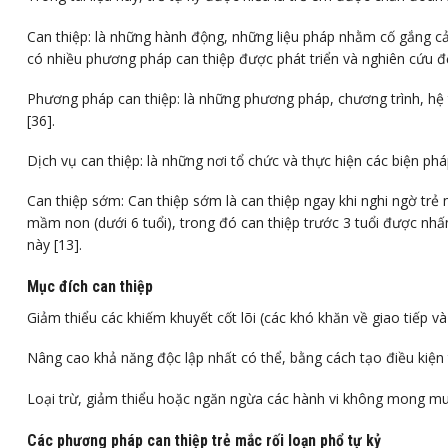
Can thiệp: là những hành động, những liệu pháp nhằm cố gắng cải
có nhiều phương pháp can thiệp được phát triển và nghiên cứu để 
Phương pháp can thiệp: là những phương pháp, chương trình, hệ th
[36].
Dịch vụ can thiệp: là những nơi tổ chức và thực hiện các biện pháp 
Can thiệp sớm:
Can thiệp sớm là can thiệp ngay khi nghi ngờ trẻ
mầm non (dưới 6 tuổi), trong đó can thiệp trước 3 tuổi được nhấn
này [13].
Mục đích can thiệp
Giảm thiểu các khiếm khuyết cốt lõi (các khó khăn về giao tiếp và 
Nâng cao khả năng độc lập nhất có thể, bằng cách tạo điều kiện 
Loại trừ, giảm thiểu hoặc ngăn ngừa các hành vi không mong muố
Các phương pháp can thiệp trẻ mắc rối loạn phổ tự kỷ