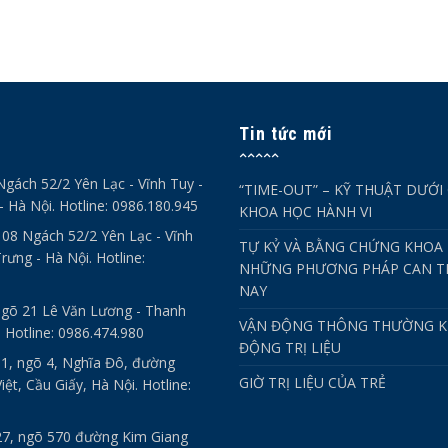
Tin tức mới
Ngách 52/2 Yên Lạc - Vĩnh Tuy -
“TIME-OUT” – KỸ THUẬT DƯỚI
- Hà Nội. Hotline: 0986.180.945
KHOA HỌC HÀNH VI
- 08 Ngách 52/2 Yên Lạc - Vĩnh
TỰ KỶ VÀ BẰNG CHỨNG KHOA 
rưng - Hà Nội. Hotline:
NHỮNG PHƯƠNG PHÁP CAN TH
NAY
ngõ 21 Lê Văn Lương - Thanh
VẬN ĐỘNG THÔNG THƯỜNG K
. Hotline: 0986.474.980
ĐỘNG TRỊ LIỆU
 1, ngõ 4, Nghĩa Đô, đường
GIỜ TRỊ LIỆU CỦA TRẺ
ệt, Cầu Giấy, Hà Nội. Hotline:
27, ngõ 570 đường Kim Giang