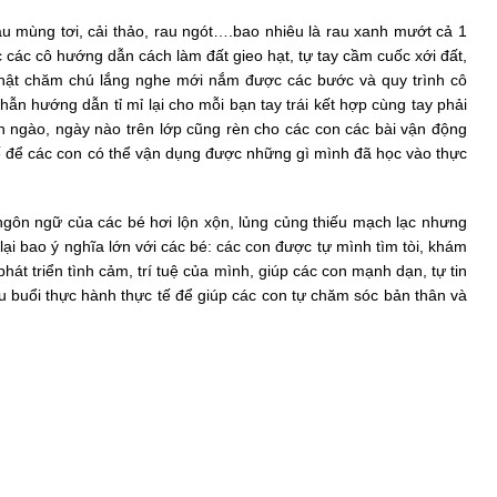
u mùng tơi, cải thảo, rau ngót….bao nhiêu là rau xanh mướt cả 1
 các cô hướng dẫn cách làm đất gieo hạt, tự tay cầm cuốc xới đất,
thật chăm chú lắng nghe mới nắm được các bước và quy trình cô
 hướng dẫn tỉ mỉ lại cho mỗi bạn tay trái kết hợp cùng tay phải
n ngào, ngày nào trên lớp cũng rèn cho các con các bài vận động
ế để các con có thể vận dụng được những gì mình đã học vào thực
ngôn ngữ của các bé hơi lộn xộn, lủng củng thiếu mạch lạc nhưng
i bao ý nghĩa lớn với các bé: các con được tự mình tìm tòi, khám
át triển tình cảm, trí tuệ của mình, giúp các con mạnh dạn, tự tin
u buổi thực hành thực tế để giúp các con tự chăm sóc bản thân và