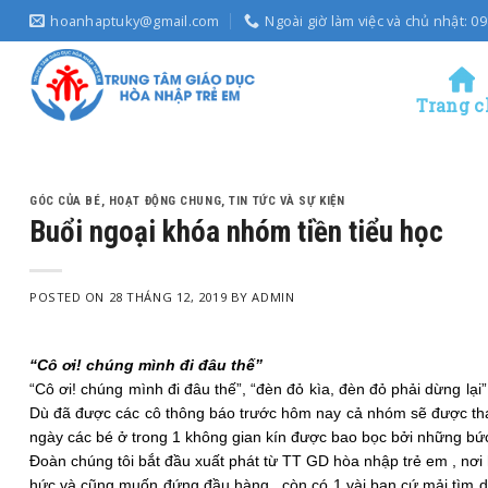
Skip
hoanhaptuky@gmail.com
Ngoài giờ làm việc và chủ nhật: 
to
content
Trang c
GÓC CỦA BÉ
,
HOẠT ĐỘNG CHUNG
,
TIN TỨC VÀ SỰ KIỆN
Buổi ngoại khóa nhóm tiền tiểu học
POSTED ON
28 THÁNG 12, 2019
BY
ADMIN
“Cô ơi! chúng mình đi đâu thế”
“Cô ơi! chúng mình đi đâu thế”, “đèn đỏ kìa, đèn đỏ phải dừng lạ
Dù đã được các cô thông báo trước hôm nay cả nhóm sẽ được tham 
ngày các bé ở trong 1 không gian kín được bao bọc bởi những bức
Đoàn chúng tôi bắt đầu xuất phát từ TT GD hòa nhập trẻ em , nơi 
hức và cũng muốn đứng đầu hàng , còn có 1 vài bạn cứ mải tìm d