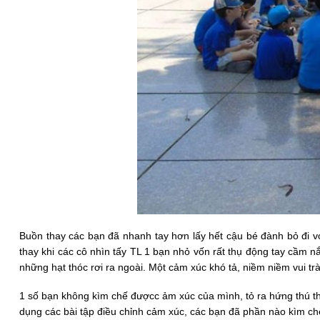
Buồn thay các bạn đã nhanh tay hơn lấy hết cậu bé đành bỏ đi v
thay khi các cô nhìn tấy TL 1 bạn nhỏ vốn rất thụ động tay cầm 
những hạt thóc rơi ra ngoài. Một cảm xúc khó tả, niềm niềm vui tr
1 số bạn không kìm chế đượcc ảm xúc của mình, tỏ ra hứng thú t
dụng các bài tập điều chỉnh cảm xúc, các bạn đã phần nào kìm c