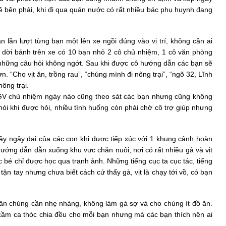
về bên phải, khi đi qua quán nước có rất nhiều bác phụ huynh đang
n lần lượt từng bạn một lên xe ngồi đúng vào vị trí, không cần ai
u dời bánh trên xe có 10 bạn nhỏ 2 cô chủ nhiệm, 1 cô văn phòng
 những câu hỏi không ngớt. Sau khi được cô hướng dẫn các bạn sẽ
. “Cho vịt ăn, trồng rau”, “chúng mình đi nông trại”, “ngõ 32, Lĩnh
ông trại.
 GV chủ nhiệm ngày nào cũng theo sát các bạn nhưng cũng không
nói khi được hỏi, nhiều tình huống còn phải chờ cô trợ giúp nhưng
y ngây dại của các con khi được tiếp xúc với 1 khung cảnh hoàn
ướng dẫn dẫn xuống khu vực chăn nuôi, nơi có rất nhiều gà và vịt
é chỉ được học qua tranh ảnh. Những tiếng cục ta cục tác, tiếng
 tận tay nhưng chưa biết cách cứ thấy gà, vịt là chạy tới vồ, có bạn
gần chúng cần nhẹ nhàng, không làm gà sợ và cho chúng ít đồ ăn.
n cầm ca thóc chia đều cho mỗi bạn nhưng mà các bạn thích nên ai