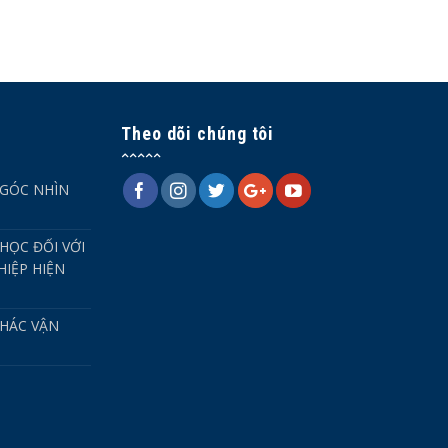
Theo dõi chúng tôi
 GÓC NHÌN
HỌC ĐỐI VỚI
IỆP HIỆN
HÁC VẬN