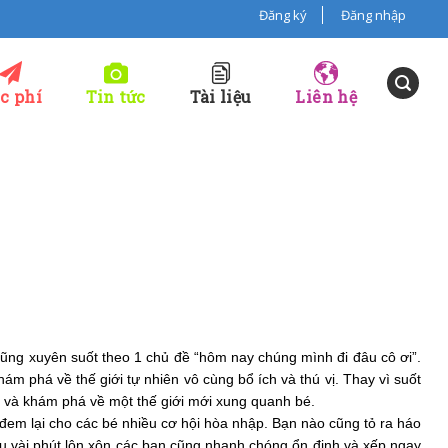
Đăng ký
Đăng nhập
c phí
Tin tức
Tài liệu
Liên hệ
 cũng xuyên suốt theo 1 chủ đề “hôm nay chúng mình đi đâu cô ơi”.
 phá về thế giới tự nhiên vô cùng bổ ích và thú vị. Thay vì suốt
i và khám phá về một thế giới mới xung quanh bé.
 đem lại cho các bé nhiều cơ hội hòa nhập. Bạn nào cũng tỏ ra háo
u vài phút lộn xộn các bạn cũng nhanh chóng ổn định và xếp ngay