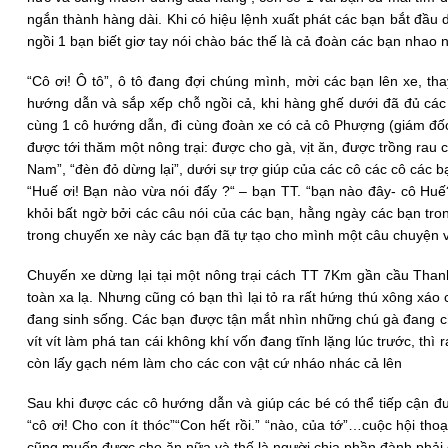
ngắn thành hàng dài. Khi có hiệu lệnh xuất phát các bạn bắt đầu 
ngồi 1 bạn biết giơ tay nói chào bác thế là cả đoàn các bạn nhao 
“Cô ơi! Ô tô”, ô tô đang đợi chúng mình, mời các bạn lên xe, tha
hướng dẫn và sắp xếp chỗ ngồi cả, khi hàng ghế dưới đã đủ các 
cùng 1 cô hướng dẫn, đi cùng đoàn xe có cả cô Phượng (giám đốc
được tới thăm một nông trại: được cho gà, vịt ăn, được trồng rau c
Nam”, “đèn đỏ dừng lại”, dưới sự trợ giúp của các cô các cô các b
“Huế ơi! Bạn nào vừa nói đấy ?“ – bạn TT. “bạn nào đây- cô H
khỏi bất ngờ bởi các câu nói của các bạn, hằng ngày các bạn tron
trong chuyến xe này các bạn đã tự tạo cho mình một câu chuyện v
Chuyến xe dừng lại tại một nông trại cách TT 7Km gần cầu Than
toàn xa lạ. Nhưng cũng có bạn thì lại tỏ ra rất hứng thú xông x
đang sinh sống. Các bạn được tận mắt nhìn những chú gà đang ch
vít vít làm phá tan cái không khí vốn đang tĩnh lặng lúc trước, thì
còn lấy gạch ném làm cho các con vật cứ nháo nhác cả lên
Sau khi được các cô hướng dẫn và giúp các bé có thể tiếp cận đ
“cô ơi! Cho con ít thóc”“Con hết rồi.” “nào, của tớ”…cuộc hội t
cũng muốn được cho ăn nữa và thế là người chia phần đành phải đấ