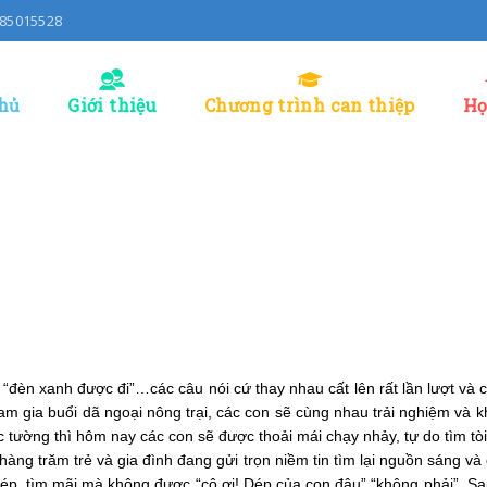
0985015528
hủ
Giới thiệu
Chương trình can thiệp
Họ
i” “đèn xanh được đi”…các câu nói cứ thay nhau cất lên rất lần lượt và
gia buổi dã ngoại nông trại, các con sẽ cùng nhau trải nghiệm và khám
 tường thì hôm nay các con sẽ được thoải mái chạy nhảy, tự do tìm tò
hàng trăm trẻ và gia đình đang gửi trọn niềm tin tìm lại nguồn sáng và
ép, tìm mãi mà không được “cô ơi! Dép của con đâu” “không phải”. Sa