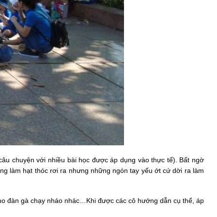
câu chuyện với nhiều bài học được áp dụng vào thực tế). Bất ngờ
ng làm hạt thóc rơi ra nhưng những ngón tay yếu ớt cứ dời ra làm
 cho đàn gà chạy nháo nhác…Khi được các cô hướng dẫn cụ thể, áp