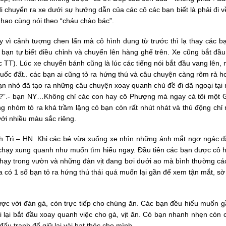
di chuyển ra xe dưới sự hướng dẫn của các cô các bạn biết là phải đi 
nhao cùng nói theo “cháu chào bác”.
y vì cảnh tượng chen lấn mà cô hình dung từ trước thì lạ thay các bạ
bạn tự biết điều chỉnh và chuyển lên hàng ghế trên. Xe cũng bắt đầ
 TT). Lúc xe chuyển bánh cũng là lúc các tiếng nói bắt đầu vang lên,
uốc đất.. các bạn ai cũng tỏ ra hứng thú và câu chuyện càng rôm rả hơn
ạn nhỏ đã tạo ra những câu chuyện xoay quanh chủ đề đi dã ngoại tại n
uế?”.- bạn NY…Không chỉ các con hay cô Phượng mà ngay cả tôi một
g nhóm tỏ ra khá trầm lặng có bạn còn rất nhút nhát và thú động chỉ 
ới nhiều màu sắc riêng.
h Trì – HN. Khi các bé vừa xuống xe nhìn những ánh mắt ngơ ngác đầ
áo chạy xung quanh như muốn tìm hiểu ngay. Đầu tiên các bạn được cô h
ạy trong vườn và những đàn vịt đang bơi dưới ao mà bình thường các b
 ra có 1 số bạn tỏ ra hứng thú thái quá muốn lại gần để xem tận mắt, sờ
ược với đàn gà, còn trực tiếp cho chúng ăn. Các bạn đều hiểu muốn 
hoại lại bắt đầu xoay quanh việc cho gà, vịt ăn. Có bạn nhanh nhẹn cò
u tranh để giữ lại vài hạt thóc cho mình.