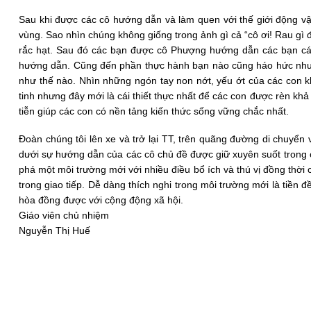
Sau khi được các cô hướng dẫn và làm quen với thế giới động vậ
vùng. Sao nhìn chúng không giống trong ảnh gì cả “cô ơi! Rau gì 
rắc hạt. Sau đó các bạn được cô Phượng hướng dẫn các bạn các
hướng dẫn. Cũng đến phần thực hành bạn nào cũng háo hức nhưng 
như thế nào. Nhìn những ngón tay non nớt, yếu ớt của các con k
tinh nhưng đây mới là cái thiết thực nhất để các con được rèn 
tiễn giúp các con có nền tảng kiến thức sống vững chắc nhất.
Đoàn chúng tôi lên xe và trở lại TT, trên quãng đường di chuyể
dưới sự hướng dẫn của các cô chủ đề được giữ xuyên suốt trong c
phá một môi trường mới với nhiều điều bổ ích và thú vị đồng thời 
trong giao tiếp. Dễ dàng thích nghi trong môi trường mới là tiề
hòa đồng được với cộng động xã hội.
Giáo viên chủ nhiệm
Nguyễn Thị Huế