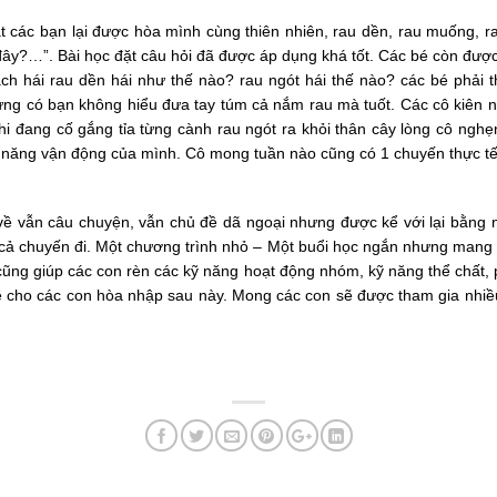
t các bạn lại được hòa mình cùng thiên nhiên, rau dền, rau muống, ra
đây?…”. Bài học đặt câu hỏi đã được áp dụng khá tốt. Các bé còn được
h hái rau dền hái như thế nào? rau ngót hái thế nào? các bé phải 
có bạn không hiểu đưa tay túm cả nắm rau mà tuốt. Các cô kiên nhẫn
hi đang cố gắng tỉa từng cành rau ngót ra khỏi thân cây lòng cô nghẹ
khả năng vận động của mình. Cô mong tuần nào cũng có 1 chuyến thực t
n về vẫn câu chuyện, vẫn chủ đề dã ngoại nhưng được kể với lại bằng 
ả chuyến đi. Một chương trình nhỏ – Một buổi học ngắn nhưng mang lạ
cũng giúp các con rèn các kỹ năng hoạt động nhóm, kỹ năng thể chất, ph
n đề cho các con hòa nhập sau này. Mong các con sẽ được tham gia nhiề