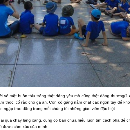
ới vẻ mặt buồn thiu trông thật đáng yêu mà cũng thật đáng thương(1 
nắm thóc, cố rắc cho gà ăn. Con cố gắng nắm chặt các ngón tay để khô
àn ngập trào dâng trong mỗi chúng tôi những giáo viên đặc biệt.
hái quá chạy lăng xăng, cũng có bạn chưa hiểu luôn tìm cách phá để
hế được cảm xúc của mình.