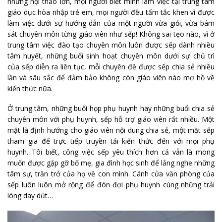
những hội thảo lớn, mọi người biết mình làm việc tại trung tâm
giáo dục hòa nhập trẻ em, mọi người đều tấm tắc khen vì được
làm việc dưới sự hướng dẫn của một người vừa giỏi, vừa bám
sát chuyên môn từng giáo viên như sếp! Không sai tẹo nào, vì ở
trung tâm việc đào tạo chuyên môn luôn được sếp dành nhiều
tâm huyết, những buổi sinh hoạt chuyên môn dưới sự chủ trì
của sếp diễn ra liên tục, mỗi chuyên đề được sếp chia sẻ nhiều
lần và sâu sắc để đảm bảo không còn giáo viên nào mơ hồ về
kiến thức nữa.
Ở trung tâm, những buổi họp phụ huynh hay những buổi chia sẻ
chuyên môn với phụ huynh, sếp hỗ trợ giáo viên rất nhiều. Một
mặt là định hướng cho giáo viên nội dung chia sẻ, một mặt sếp
tham gia để trực tiếp truyền tải kiến thức đến với mọi phụ
huynh. Tôi biết, công việc sếp yêu thích hơn cả vẫn là mong
muốn được gặp gỡ bố mẹ, gia đình học sinh để lắng nghe những
tâm sự, trăn trở của họ về con mình. Cánh cửa văn phòng của
sếp luôn luôn mở rộng để đón đợi phụ huynh cùng những trải
lòng day dứt…