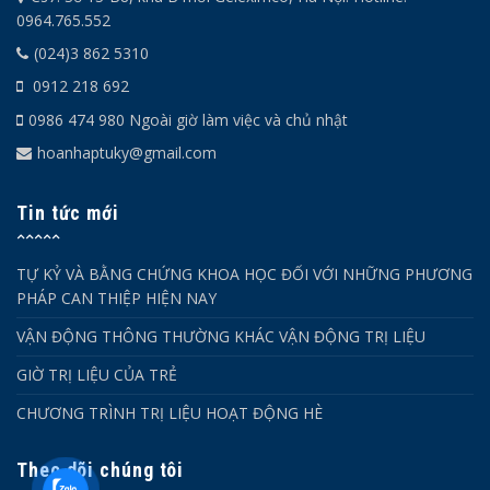
0964.765.552
(024)3 862 5310
0912 218 692
0986 474 980 Ngoài giờ làm việc và chủ nhật
hoanhaptuky@gmail.com
Tin tức mới
TỰ KỶ VÀ BẰNG CHỨNG KHOA HỌC ĐỐI VỚI NHỮNG PHƯƠNG
PHÁP CAN THIỆP HIỆN NAY
VẬN ĐỘNG THÔNG THƯỜNG KHÁC VẬN ĐỘNG TRỊ LIỆU
GIỜ TRỊ LIỆU CỦA TRẺ
CHƯƠNG TRÌNH TRỊ LIỆU HOẠT ĐỘNG HÈ
Theo dõi chúng tôi