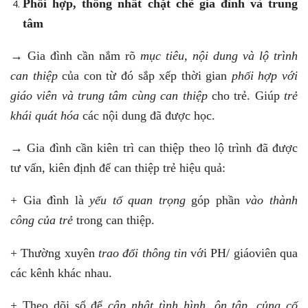
Phối hợp, thống nhất chặt chẽ gia đình và trung
tâm
→ Gia đình cần nắm rõ
mục tiêu, nội dung và lộ trình
can thiệp
của con từ đó sắp xếp thời gian
phối hợp với
giáo viên và trung tâm cùng can thiệp
cho trẻ. Giúp
trẻ
khái quát hóa
các nội dung đã được học.
→ Gia đình cần kiên trì can thiệp theo lộ trình đã được
tư vấn, kiên định để can thiệp trẻ hiệu quả:
+ Gia đình là
yếu tố quan trọng
góp phần
vào thành
công của trẻ
trong can thiệp.
+ Thường xuyên
trao đổi thông tin
với PH/ giáoviên qua
các kênh khác nhau.
+ Theo dõi sổ để
cập nhật tình hình, ôn tập, củng cố