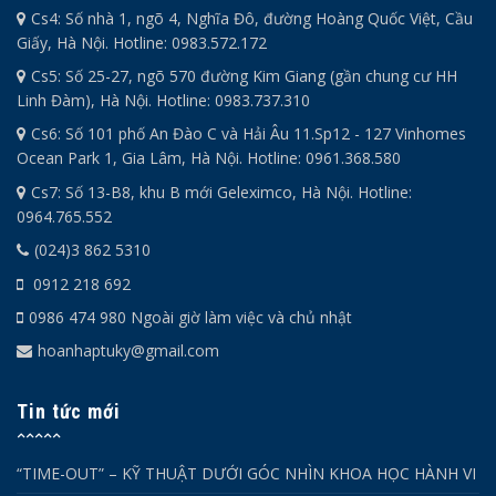
Cs4: Số nhà 1, ngõ 4, Nghĩa Đô, đường Hoàng Quốc Việt, Cầu
Giấy, Hà Nội. Hotline: 0983.572.172
Cs5: Số 25-27, ngõ 570 đường Kim Giang (gần chung cư HH
Linh Đàm), Hà Nội. Hotline: 0983.737.310
Cs6: Số 101 phố An Đào C và Hải Âu 11.Sp12 - 127 Vinhomes
Ocean Park 1, Gia Lâm, Hà Nội. Hotline: 0961.368.580
Cs7: Số 13-B8, khu B mới Geleximco, Hà Nội. Hotline:
0964.765.552
(024)3 862 5310
0912 218 692
0986 474 980 Ngoài giờ làm việc và chủ nhật
hoanhaptuky@gmail.com
Tin tức mới
“TIME-OUT” – KỸ THUẬT DƯỚI GÓC NHÌN KHOA HỌC HÀNH VI