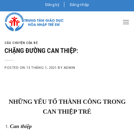
Skip
Đăng ký
Đăng nhập
to
content
CÂU CHUYỆN CỦA BÉ
CHẶNG ĐƯỜNG CAN THIỆP:
POSTED ON
13 THÁNG 1, 2021
BY
ADMIN
NHỮNG YẾU TỐ THÀNH CÔNG TRONG
CAN THIỆP TRẺ
Can thiệp