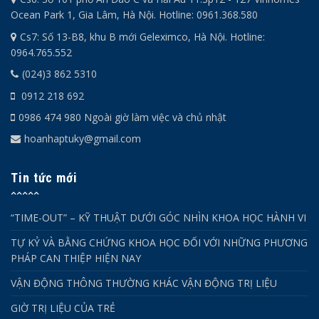
Ocean Park 1, Gia Lâm, Hà Nội. Hotline: 0961.368.580
Cs7: Số 13-B8, khu B mới Geleximco, Hà Nội. Hotline:
0964.765.552
(024)3 862 5310
0912 218 692
0986 474 980 Ngoài giờ làm việc và chủ nhật
hoanhaptuky@gmail.com
Tin tức mới
“TIME-OUT” – KỸ THUẬT DƯỚI GÓC NHÌN KHOA HỌC HÀNH VI
TỰ KỶ VÀ BẰNG CHỨNG KHOA HỌC ĐỐI VỚI NHỮNG PHƯƠNG
PHÁP CAN THIỆP HIỆN NAY
VẬN ĐỘNG THÔNG THƯỜNG KHÁC VẬN ĐỘNG TRỊ LIỆU
GIỜ TRỊ LIỆU CỦA TRẺ