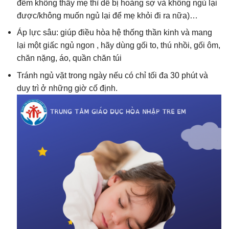
đêm không thấy mẹ thì dễ bị hoảng sợ và không ngủ lại
được/không muốn ngủ lại để mẹ khỏi đi ra nữa)…
Áp lực sâu: giúp điều hòa hệ thống thần kinh và mang
lại một giấc ngủ ngon , hãy dùng gối to, thú nhồi, gối ôm,
chăn nặng, áo, quần chăn túi
Tránh ngủ vặt trong ngày nếu có chỉ tối đa 30 phút và
duy trì ở những giờ cố định.