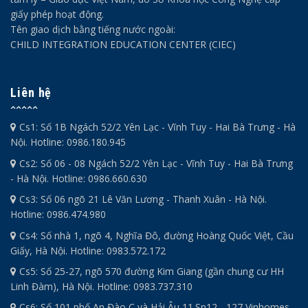
giấy phép hoạt động.
Tên giao dịch bằng tiếng nước ngoài:
CHILD INTEGRATION EDUCATION CENTER (CIEC)
Liên hệ
Cs1: Số 1B Ngách 52/2 Yên Lạc - Vĩnh Tuy - Hai Bà Trưng - Hà
Nội. Hotline: 0986.180.945
Cs2: Số 06 - 08 Ngách 52/2 Yên Lạc - Vĩnh Tuy - Hai Bà Trưng
- Hà Nội. Hotline: 0986.660.630
Cs3: Số 06 ngõ 21 Lê Văn Lương - Thanh Xuân - Hà Nội.
Hotline: 0986.474.980
Cs4: Số nhà 1, ngõ 4, Nghĩa Đô, đường Hoàng Quốc Việt, Cầu
Giấy, Hà Nội. Hotline: 0983.572.172
Cs5: Số 25-27, ngõ 570 đường Kim Giang (gần chung cư HH
Linh Đàm), Hà Nội. Hotline: 0983.737.310
Cs6: Số 101 phố An Đào C và Hải Âu 11.Sp12 - 127 Vinhomes