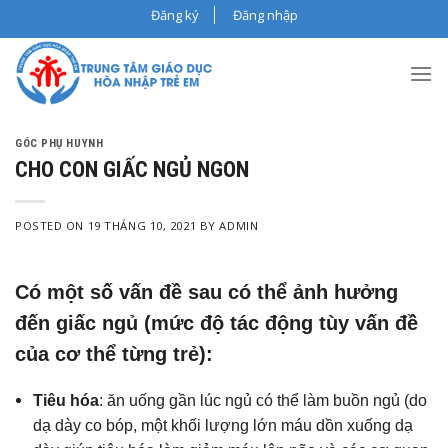
Skip
Đăng ký
Đăng nhập
to
content
GÓC PHỤ HUYNH
CHO CON GIẤC NGỦ NGON
POSTED ON
19 THÁNG 10, 2021
BY
ADMIN
Có một số vấn đề sau có thể ảnh hưởng
đến giấc ngủ (mức độ tác động tùy vấn đề
của cơ thể từng trẻ):
Tiêu hóa
: ăn uống gần lúc ngủ có thể làm buồn ngủ (do
dạ dày co bóp, một khối lượng lớn máu dồn xuống dạ