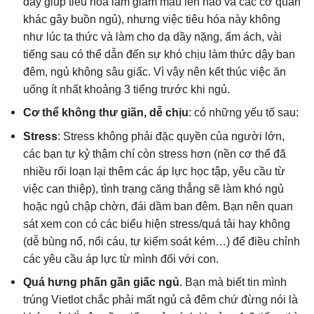
dày giúp tiêu hóa làm giảm máu lên não và các cơ quan
khác gây buồn ngủ), nhưng việc tiêu hóa này không
như lúc ta thức và làm cho dạ dầy nặng, ấm ách, vài
tiếng sau có thể dẫn đến sự khó chịu làm thức dậy ban
đêm, ngủ không sâu giấc. Vì vậy nên kết thúc việc ăn
uống ít nhất khoảng 3 tiếng trước khi ngủ.
Cơ thể không thư giãn, dễ chịu
: có những yếu tố sau:
Stress
: Stress không phải đặc quyền của người lớn,
các bạn tự kỷ thậm chí còn stress hơn (nền cơ thể đã
nhiều rối loạn lại thêm các áp lực học tập, yêu cầu từ
việc can thiệp), tình trạng căng thẳng sẽ làm khó ngủ
hoặc ngủ chập chờn, đái dầm ban đêm. Bạn nên quan
sát xem con có các biểu hiện stress/quá tải hay không
(dễ bùng nổ, nổi cáu, tự kiểm soát kém…) để điều chỉnh
các yêu cầu áp lực từ mình đối với con.
Quá hưng phấn gần giấc ngủ
. Bạn mà biết tin mình
trúng Vietlot chắc phải mất ngủ cả đêm chứ đừng nói là