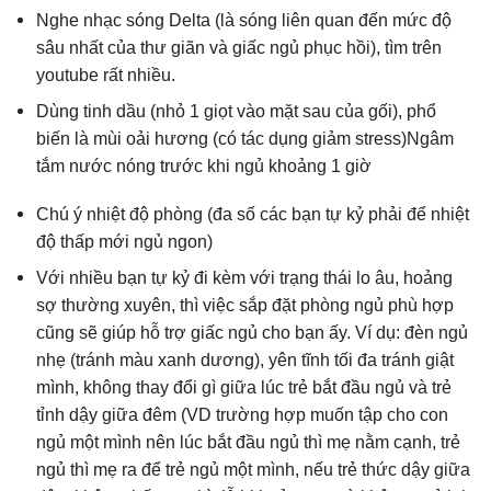
Nghe nhạc sóng Delta (là sóng liên quan đến mức độ
sâu nhất của thư giãn và giấc ngủ phục hồi), tìm trên
youtube rất nhiều.
Dùng tinh dầu (nhỏ 1 giọt vào mặt sau của gối), phổ
biến là mùi oải hương (có tác dụng giảm stress)Ngâm
tắm nước nóng trước khi ngủ khoảng 1 giờ
Chú ý nhiệt độ phòng (đa số các bạn tự kỷ phải để nhiệt
độ thấp mới ngủ ngon)
Với nhiều bạn tự kỷ đi kèm với trạng thái lo âu, hoảng
sợ thường xuyên, thì việc sắp đặt phòng ngủ phù hợp
cũng sẽ giúp hỗ trợ giấc ngủ cho bạn ấy. Ví dụ: đèn ngủ
nhẹ (tránh màu xanh dương), yên tĩnh tối đa tránh giật
mình, không thay đổi gì giữa lúc trẻ bắt đầu ngủ và trẻ
tỉnh dậy giữa đêm (VD trường hợp muốn tập cho con
ngủ một mình nên lúc bắt đầu ngủ thì mẹ nằm cạnh, trẻ
ngủ thì mẹ ra để trẻ ngủ một mình, nếu trẻ thức dậy giữa