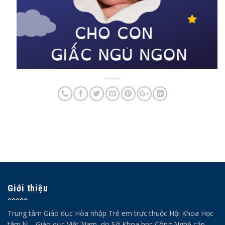
Giới thiệu
Trung tâm Giáo dục Hòa nhập Trẻ em trực thuộc Hội Khoa Học
tâm lý – Giáo dục Việt Nam, do Sở Khoa học Công Nghệ cấp