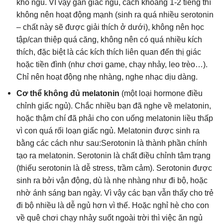
khó ngủ. VÌ vậy gần giấc ngủ, cách khoảng 1-2 tiếng thì
không nên hoạt động mạnh (sinh ra quá nhiều serotonin
– chất này sẽ được giải thích ở dưới), không nên học
tập/can thiệp quá căng, không nên có quá nhiều kích
thích, đặc biệt là các kích thích liên quan đến thị giác
hoặc tiền đình (như chơi game, chạy nhảy, leo trèo…).
Chỉ nên hoạt động nhẹ nhàng, nghe nhạc dịu dàng.
Cơ thể không đủ melatonin
(một loại hormone điều
chỉnh giấc ngủ). Chắc nhiều bạn đã nghe về melatonin,
hoặc thậm chí đã phải cho con uống melatonin liều thấp
vì con quá rối loạn giấc ngủ. Melatonin được sinh ra
bằng các cách như sau:Serotonin là thành phần chính
tạo ra melatonin. Serotonin là chất điều chỉnh tâm trạng
(thiếu serotonin là dễ stress, trầm cảm). Serotonin được
sinh ra bởi vận động, dù là nhẹ nhàng như đi bộ, hoặc
nhờ ánh sáng ban ngày. Vì vậy các bạn vẫn thấy cho trẻ
đi bộ nhiều là dễ ngủ hơn vì thế. Hoặc nghỉ hè cho con
về quê chơi chạy nhảy suốt ngoài trời thì việc ăn ngủ