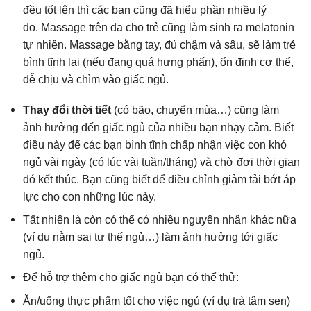
đều tốt lên thì các bạn cũng đã hiểu phần nhiều lý
do.
Massage trên da cho trẻ cũng làm sinh ra melatonin
tự nhiên. Massage bằng tay, đủ chậm và sâu, sẽ làm trẻ
bình tĩnh lại (nếu đang quá hưng phấn), ổn định cơ thể,
dễ chịu và chìm vào giấc ngủ.
Thay đổi thời tiết
(có bão, chuyển mùa…) cũng làm
ảnh hưởng đến giấc ngủ của nhiều bạn nhạy cảm. Biết
điều này để các bạn bình tĩnh chấp nhận việc con khó
ngủ vài ngày (có lúc vài tuần/tháng) và chờ đợi thời gian
đó kết thúc. Bạn cũng biết để điều chỉnh giảm tải bớt áp
lực cho con những lúc này.
Tất nhiên là còn có thể có nhiều nguyên nhân khác nữa
(ví dụ nằm sai tư thế ngủ…) làm ảnh hưởng tới giấc
ngủ.
Để hỗ trợ thêm cho giấc ngủ bạn có thể thử:
Ăn/uống thực phẩm tốt cho việc ngủ (ví dụ trà tâm sen)