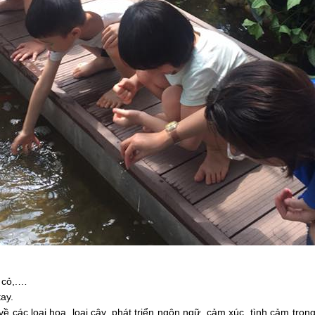
ổ cỏ,.…
tay.
ề các loại hoa, loại cây, phát triển ngôn ngữ, cảm xúc, tình cảm trong 