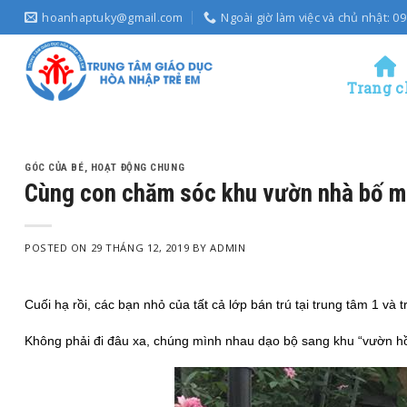
Skip
hoanhaptuky@gmail.com
Ngoài giờ làm việc và chủ nhật: 
to
content
Trang c
GÓC CỦA BÉ
,
HOẠT ĐỘNG CHUNG
Cùng con chăm sóc khu vườn nhà bố mẹ
POSTED ON
29 THÁNG 12, 2019
BY
ADMIN
Cuối hạ rồi, các bạn nhỏ của tất cả lớp bán trú tại trung tâm 1 và
Không phải đi đâu xa, chúng mình nhau dạo bộ sang khu “vườn hồ