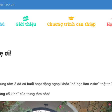
0985015528
hủ
Giới thiệu
Chương trình can thiệp
Họ
 ơi!
 trung tâm 2 đã có buổi hoạt động ngoại khóa “bé học làm vườn” thật thú
ng cổ kính” của trung tâm nào!