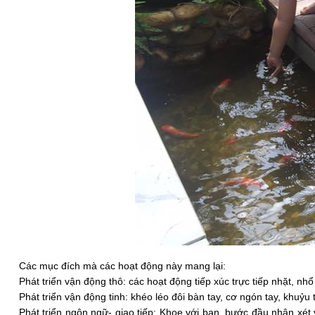
Các mục đích mà các hoạt động này mang lại:
Phát triển vận động thô: các hoạt động tiếp xúc trực tiếp nhặt, nh
Phát triển vận động tinh: khéo léo đôi bàn tay, cơ ngón tay, khuỷu 
Phát triển ngôn ngữ- giao tiếp: Khoe với bạn, bước đầu nhận xét v