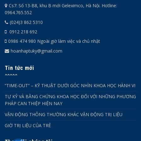
Cs7: Số 13-B8, khu B mới Geleximco, Hà Nội. Hotline:
0964.765.552
(024)3 862 5310
0912 218 692
0986 474 980 Ngoài giờ làm việc và chủ nhật
hoanhaptuky@gmail.com
Tin tức mới
“TIME-OUT” – KỸ THUẬT DƯỚI GÓC NHÌN KHOA HỌC HÀNH VI
TỰ KỶ VÀ BẰNG CHỨNG KHOA HỌC ĐỐI VỚI NHỮNG PHƯƠNG
PHÁP CAN THIỆP HIỆN NAY
VẬN ĐỘNG THÔNG THƯỜNG KHÁC VẬN ĐỘNG TRỊ LIỆU
GIỜ TRỊ LIỆU CỦA TRẺ