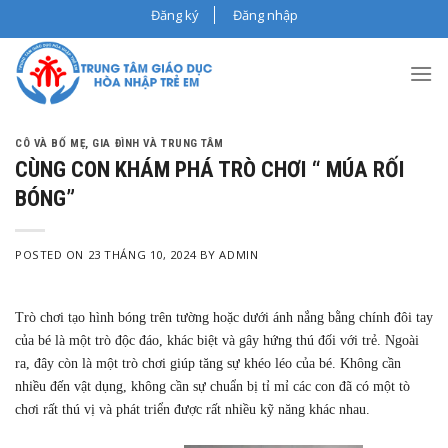
Skip
Đăng ký
Đăng nhập
to
content
CÔ VÀ BỐ MẸ
,
GIA ĐÌNH VÀ TRUNG TÂM
CÙNG CON KHÁM PHÁ TRÒ CHƠI “ MÚA RỐI
BÓNG”
POSTED ON
23 THÁNG 10, 2024
BY
ADMIN
Trò chơi tạo hình bóng trên tường hoặc dưới ánh nắng bằng chính đôi tay
của bé là một trò độc đáo, khác biệt và gây hứng thú đối với trẻ. Ngoài
ra, đây còn là một trò chơi giúp tăng sự khéo léo của bé. Không cần
nhiều đến vật dụng, không cần sự chuẩn bị tỉ mỉ các con đã có một tò
chơi rất thú vị và phát triển được rất nhiều kỹ năng khác nhau.