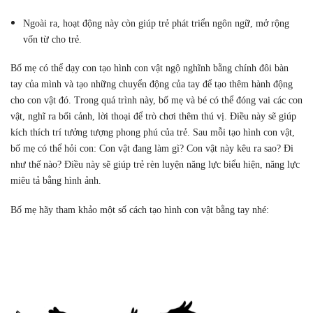
Ngoài ra, hoạt động này còn giúp trẻ phát triển ngôn ngữ, mở rộng
vốn từ cho trẻ.
Bố mẹ có thể dạy con tạo hình con vật ngộ nghĩnh bằng chính đôi bàn
tay của mình và tạo những chuyển động của tay để tạo thêm hành động
cho con vật đó. Trong quá trình này, bố mẹ và bé có thể đóng vai các con
vật, nghĩ ra bối cảnh, lời thoại để trò chơi thêm thú vị. Điều này sẽ giúp
kích thích trí tưởng tượng phong phú của trẻ. Sau mỗi tạo hình con vật,
bố mẹ có thể hỏi con: Con vật đang làm gì? Con vật này kêu ra sao? Đi
như thế nào? Điều này sẽ giúp trẻ rèn luyện năng lực biểu hiện, năng lực
miêu tả bằng hình ảnh.
Bố mẹ hãy tham khảo một số cách tạo hình con vật bằng tay nhé: