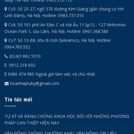
Cs5: Số 25-27, ngõ 570 đường Kim Giang (gần chung cư HH
Linh Đàm), Hà Nội. Hotline: 0983.737.310
Cs6: Số 101 phố An Đào C và Hải Âu 11.Sp12 - 127 Vinhomes
Ocean Park 1, Gia Lâm, Hà Nội. Hotline: 0961.368.580
Cs7: Số 13-B8, khu B mới Geleximco, Hà Nội. Hotline:
0964.765.552
(024)3 862 5310
0912 218 692
0986 474 980 Ngoài giờ làm việc và chủ nhật
hoanhaptuky@gmail.com
Tin tức mới
TỰ KỶ VÀ BẰNG CHỨNG KHOA HỌC ĐỐI VỚI NHỮNG PHƯƠNG
PHÁP CAN THIỆP HIỆN NAY
VẬN ĐỘNG THÔNG THƯỜNG KHÁC VẬN ĐỘNG TRỊ LIỆU