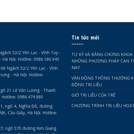
Tin tức mới
Ngách 52/2 Yên Lạc - Vĩnh Tuy -
TỰ KỶ VÀ BẰNG CHỨNG KHOA 
- Hà Nội. Hotline: 0986.180.945
NHỮNG PHƯƠNG PHÁP CAN TH
NAY
- 08 Ngách 52/2 Yên Lạc - Vĩnh
rưng - Hà Nội. Hotline:
VẬN ĐỘNG THÔNG THƯỜNG K
ĐỘNG TRỊ LIỆU
ngõ 21 Lê Văn Lương - Thanh
GIỜ TRỊ LIỆU CỦA TRẺ
. Hotline: 0986.474.980
CHƯƠNG TRÌNH TRỊ LIỆU HOẠ
 1, ngõ 4, Nghĩa Đô, đường
ệt, Cầu Giấy, Hà Nội. Hotline:
27, ngõ 570 đường Kim Giang