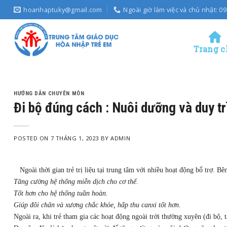
Skip
hoanhaptuky@gmail.com
Ngoài giờ làm việc và chủ nhật: 
to
content
Trang c
HƯỚNG DẪN CHUYÊN MÔN
Đi bộ đúng cách : Nuôi dưỡng và duy trì
POSTED ON
7 THÁNG 1, 2023
BY
ADMIN
Ngoài thời gian trẻ trị liệu tại trung tâm với nhiều hoạt động bổ trợ. Bên
Tăng cường hệ thống miễn dịch cho cơ thể.
Tốt hơn cho hệ thống tuần hoàn.
Giúp đôi chân và xương chắc khỏe, hấp thu canxi tốt hơn.
Ngoài ra, khi trẻ tham gia các hoạt động ngoài trời thường xuyên (đi bộ, 