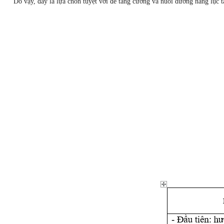
Do vậy, đây là lựa chon tuyệt vời để tăng cường và nuôi dưỡng năng lục tậ