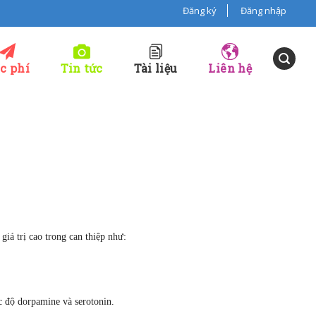
Đăng ký
Đăng nhập
c phí
Tin tức
Tài liệu
Liên hệ
giá trị cao trong can thiệp như:
ức độ dorpamine và serotonin.