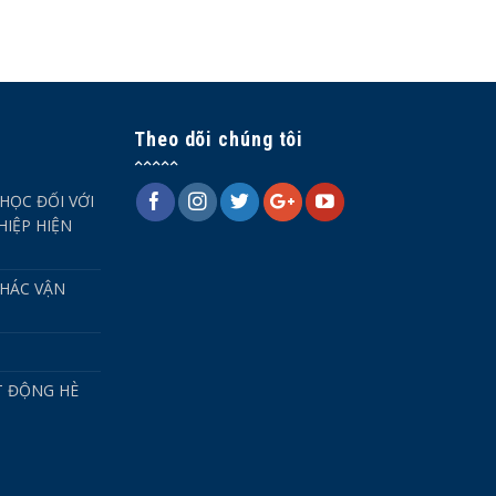
Theo dõi chúng tôi
HỌC ĐỐI VỚI
IỆP HIỆN
HÁC VẬN
T ĐỘNG HÈ