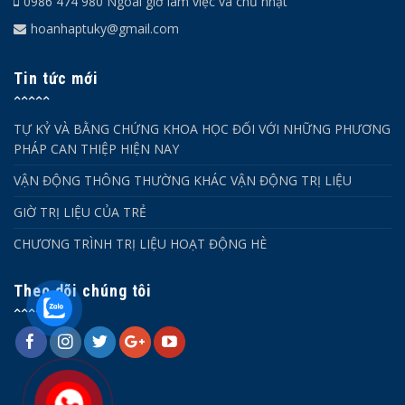
0986 474 980 Ngoài giờ làm việc và chủ nhật
hoanhaptuky@gmail.com
Tin tức mới
TỰ KỶ VÀ BẰNG CHỨNG KHOA HỌC ĐỐI VỚI NHỮNG PHƯƠNG
PHÁP CAN THIỆP HIỆN NAY
VẬN ĐỘNG THÔNG THƯỜNG KHÁC VẬN ĐỘNG TRỊ LIỆU
GIỜ TRỊ LIỆU CỦA TRẺ
CHƯƠNG TRÌNH TRỊ LIỆU HOẠT ĐỘNG HÈ
Theo dõi chúng tôi