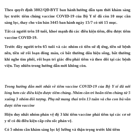
Theo quyết định 3802/QĐ-BYT ban hành hướng dẫn tạm thời khám sàng
lọc trước tiêm chủng vaccine COVID-19 của Bộ Y tế đã còn 10 mục cần
sàng lọc, thay cho văn bản 3445 ban hành ngày 15/7 có tới 15 mục.
Tất cả người trên 18 tuổi, khoẻ mạnh đủ các điều kiện tiêm, đều được tiêm
vaccine COVID-19.
Trước đây người trên 65 tuổi và các nhóm có tiền sử dị ứng, tiền sử bệnh
nền, tiền sử rối loạn đông máu, có bất thường dấu hiệu sống, bất thường
khi nghe tim phổi, rối loạn tri giác đều phải tiêm và theo dõi tại các bệnh
viện. Tuy nhiên trong hướng dẫn mới không còn.
Trong hướng dẫn mới nhất về tiêm vaccine COVID-19 của Bộ Y tế đã nới
lỏng hơn các điều kiện được tiêm chủng. Nhóm cần trì hoãn tiêm chủng từ 5
xuống 3 nhóm đối tượng. Phụ nữ mang thai trên 13 tuần và cho con bú vẫn
được tiêm vaccine
Hiện duy nhất nhóm phản vệ độ 3 khi tiêm vaccine phải tiêm tại các cơ sở
y tế có đủ điều kiện cấp cứu sốc phản vệ.
Có 5 nhóm cần khám sàng lọc kỹ lưỡng và thận trọng trước khi tiêm