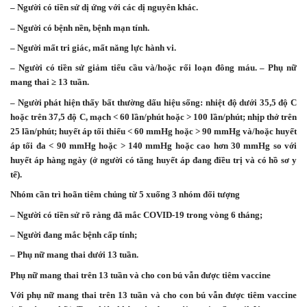
– Người có tiền sử dị ứng với các dị nguyên khác.
– Người có bệnh nền, bệnh mạn tính.
– Người mất tri giác, mất năng lực hành vi.
– Người có tiền sử giảm tiểu cầu và/hoặc rối loạn đông máu. – Phụ nữ
mang thai ≥ 13 tuần.
– Người phát hiện thấy bất thường dấu hiệu sống: nhiệt độ dưới 35,5 độ C
hoặc trên 37,5 độ C, mạch < 60 lần/phút hoặc > 100 lần/phút; nhịp thở trên
25 lần/phút; huyết áp tối thiểu < 60 mmHg hoặc > 90 mmHg và/hoặc huyết
áp tối đa < 90 mmHg hoặc > 140 mmHg hoặc cao hơn 30 mmHg so với
huyết áp hàng ngày (ở người có tăng huyết áp đang điều trị và có hồ sơ y
tế).
Nhóm cần trì hoãn tiêm chủng từ 5 xuống 3 nhóm đối tượng
– Người có tiền sử rõ ràng đã mắc COVID-19 trong vòng 6 tháng;
– Người đang mắc bệnh cấp tính;
– Phụ nữ mang thai dưới 13 tuần.
Phụ nữ mang thai trên 13 tuần và cho con bú vẫn được tiêm vaccine
Với phụ nữ mang thai trên 13 tuần và cho con bú vẫn được tiêm vaccine