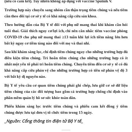
(nếu có cam kết). Tuy nhiên không áp dụng với vaccine Sputnik V.
Trường hợp này chuyển sang nhóm cần thận trọng tiêm chủng và nếu tiêm
cần theo dõi tại cơ sở y tế có khả năng cấp cứu sản khoa.
Theo hướng dẫn của Bộ Y tế đối với phụ nữ mang thai khi khám cần hỏi
tuổi thai. Giải thích nguy cơ/lợi ích, chỉ nên cân nhắc tiêm vaccine phòng
COVID-19 cho phụ nữ mang thai ≥13 tuần khi lợi ích tiềm năng lớn hơn
bất kỳ nguy cơ tiềm tàng nào đối với mẹ và thai nhi.
Sau khi khám sàng lọc, chỉ định tiêm chủng ngay cho những trường hợp đủ
điều kiện tiêm chủng. Trì hoãn tiêm chủng cho những trường hợp có ít
nhất một yếu tố phải trì hoãn tiêm chủng. Chuyển tiêm đến cơ sở y tế có đủ
khả năng cấp cứu phản vệ cho những trường hợp có tiền sử phản vệ độ 3
với bất kỳ dị nguyên nào.
Bộ Y tế yêu cầu cơ quan tiêm chủng phải ghi chép, lưu giữ cơ sở dữ liệu
tiêm chủng của các đối tượng bao gồm cả trường hợp chống chỉ định vào
phần mềm quản lý hồ sơ sức khỏe toàn dân.
Phiếu khám sàng lọc trước tiêm chủng và phiếu cam kết đồng ý tiêm
chủng được lưu tại đơn vị tổ chức tiêm trong 15 ngày.
_Nguồn: Cổng thông tin điện tử Bộ Y tế_