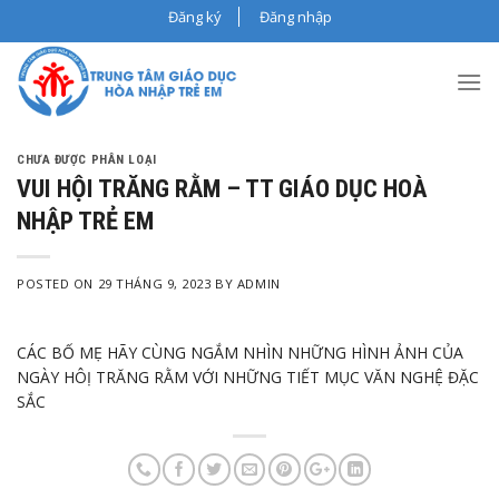
Skip
Đăng ký
Đăng nhập
to
content
CHƯA ĐƯỢC PHÂN LOẠI
VUI HỘI TRĂNG RẰM – TT GIÁO DỤC HOÀ
NHẬP TRẺ EM
POSTED ON
29 THÁNG 9, 2023
BY
ADMIN
CÁC BỐ MẸ HÃY CÙNG NGẮM NHÌN NHỮNG HÌNH ẢNH CỦA
NGÀY HÔỊ TRĂNG RẰM VỚI NHỮNG TIẾT MỤC VĂN NGHỆ ĐẶC
SẮC