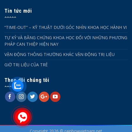
Tin tức mới
“TIME-OUT” – KỸ THUẬT DƯỚI GÓC NHÌN KHOA HỌC HÀNH VI
TỰ KỶ VÀ BẰNG CHỨNG KHOA HỌC ĐỐI VỚI NHỮNG PHƯƠNG
PHÁP CAN THIỆP HIỆN NAY
VẬN ĐỘNG THÔNG THƯỜNG KHÁC VẬN ĐỘNG TRỊ LIỆU
GIỜ TRỊ LIỆU CỦA TRẺ
Theo dõi chúng tôi
Copyright 2026 © rainbowvietnam.net