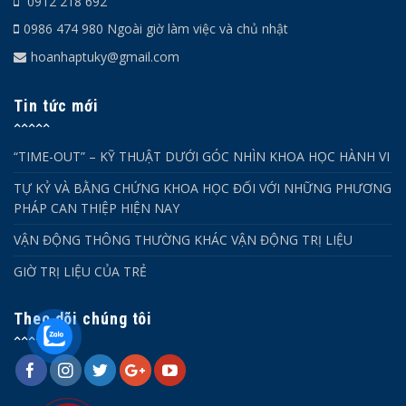
0912 218 692
0986 474 980 Ngoài giờ làm việc và chủ nhật
hoanhaptuky@gmail.com
Tin tức mới
“TIME-OUT” – KỸ THUẬT DƯỚI GÓC NHÌN KHOA HỌC HÀNH VI
TỰ KỶ VÀ BẰNG CHỨNG KHOA HỌC ĐỐI VỚI NHỮNG PHƯƠNG
PHÁP CAN THIỆP HIỆN NAY
VẬN ĐỘNG THÔNG THƯỜNG KHÁC VẬN ĐỘNG TRỊ LIỆU
GIỜ TRỊ LIỆU CỦA TRẺ
Theo dõi chúng tôi