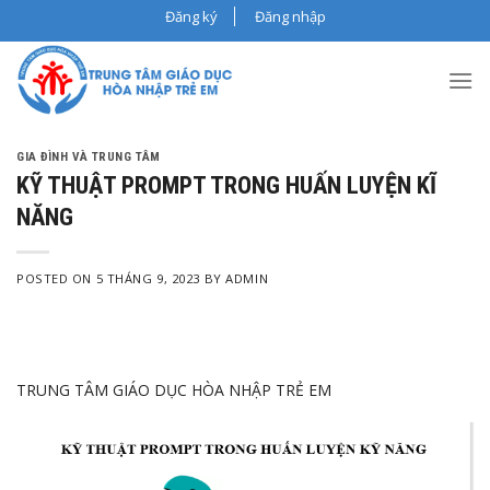
Skip
Đăng ký
Đăng nhập
to
content
GIA ĐÌNH VÀ TRUNG TÂM
KỸ THUẬT PROMPT TRONG HUẤN LUYỆN KĨ
NĂNG
POSTED ON
5 THÁNG 9, 2023
BY
ADMIN
TRUNG TÂM GIÁO DỤC HÒA NHẬP TRẺ EM