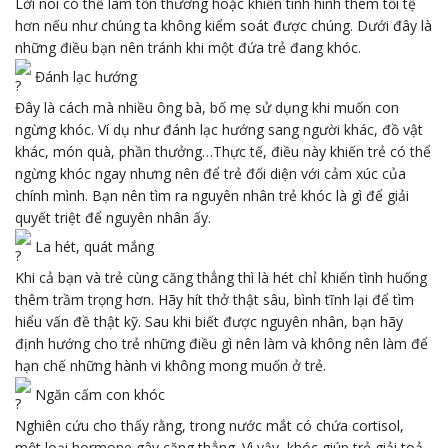
Lời nói có thể làm tổn thương hoặc khiến tình hình thêm tồi tệ
hơn nếu như chúng ta không kiểm soát được chúng. Dưới đây là
những điều bạn nên tránh khi một đứa trẻ đang khóc.
Đánh lạc hướng
Đây là cách mà nhiều ông bà, bố mẹ sử dụng khi muốn con
ngừng khóc. Ví dụ như đánh lạc hướng sang người khác, đồ vật
khác, món quà, phần thưởng…Thực tế, điều này khiến trẻ có thể
ngừng khóc ngay nhưng nên để trẻ đối diện với cảm xúc của
chính mình. Bạn nên tìm ra nguyên nhân trẻ khóc là gì để giải
quyết triệt để nguyên nhân ấy.
La hét, quát mắng
Khi cả bạn và trẻ cùng căng thẳng thì là hét chỉ khiến tình huống
thêm trầm trọng hơn. Hãy hít thở thật sâu, bình tĩnh lại để tìm
hiểu vấn đề thật kỹ. Sau khi biết được nguyên nhân, bạn hãy
định hướng cho trẻ những điều gì nên làm và không nên làm để
hạn chế những hành vi không mong muốn ở trẻ.
Ngăn cấm con khóc
Nghiên cứu cho thấy rằng, trong nước mắt có chứa cortisol,
một loại hormone gây căng thẳng. Vì vậy, khóc giúp trẻ giải toả,