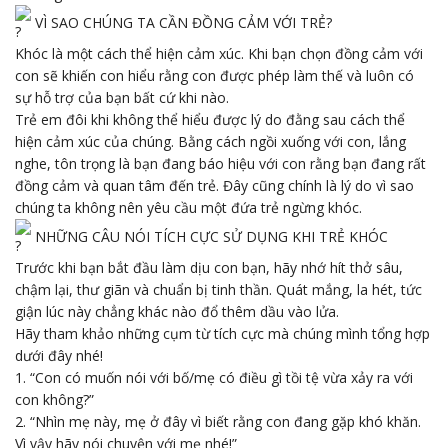
VÌ SAO CHÚNG TA CẦN ĐỒNG CẢM VỚI TRẺ?
Khóc là một cách thể hiện cảm xúc. Khi bạn chọn đồng cảm với
con sẽ khiến con hiểu rằng con được phép làm thế và luôn có
sự hỗ trợ của bạn bất cứ khi nào.
Trẻ em đôi khi không thể hiểu được lý do đằng sau cách thể
hiện cảm xúc của chúng. Bằng cách ngồi xuống với con, lắng
nghe, tôn trọng là bạn đang báo hiệu với con rằng bạn đang rất
đồng cảm và quan tâm đến trẻ. Đây cũng chính là lý do vì sao
chúng ta không nên yêu cầu một đứa trẻ ngừng khóc.
NHỮNG CÂU NÓI TÍCH CỰC SỬ DỤNG KHI TRẺ KHÓC
Trước khi bạn bắt đầu làm dịu con bạn, hãy nhớ hít thở sâu,
chậm lại, thư giãn và chuẩn bị tinh thần. Quát mắng, la hét, tức
giận lúc này chẳng khác nào đổ thêm dầu vào lửa.
Hãy tham khảo những cụm từ tích cực mà chúng mình tổng hợp
dưới đây nhé!
1. “Con có muốn nói với bố/mẹ có điều gì tồi tệ vừa xảy ra với
con không?”
2. “Nhìn mẹ này, mẹ ở đây vì biết rằng con đang gặp khó khăn.
Vì vậy hãy nói chuyện với mẹ nhé!”