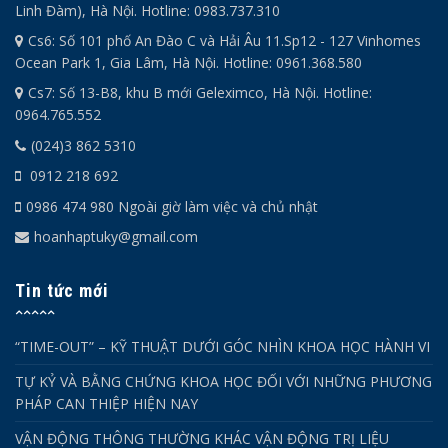
Linh Đàm), Hà Nội. Hotline: 0983.737.310
Cs6: Số 101 phố An Đào C và Hải Âu 11.Sp12 - 127 Vinhomes
Ocean Park 1, Gia Lâm, Hà Nội. Hotline: 0961.368.580
Cs7: Số 13-B8, khu B mới Geleximco, Hà Nội. Hotline:
0964.765.552
(024)3 862 5310
0912 218 692
0986 474 980 Ngoài giờ làm việc và chủ nhật
hoanhaptuky@gmail.com
Tin tức mới
“TIME-OUT” – KỸ THUẬT DƯỚI GÓC NHÌN KHOA HỌC HÀNH VI
TỰ KỶ VÀ BẰNG CHỨNG KHOA HỌC ĐỐI VỚI NHỮNG PHƯƠNG
PHÁP CAN THIỆP HIỆN NAY
VẬN ĐỘNG THÔNG THƯỜNG KHÁC VẬN ĐỘNG TRỊ LIỆU