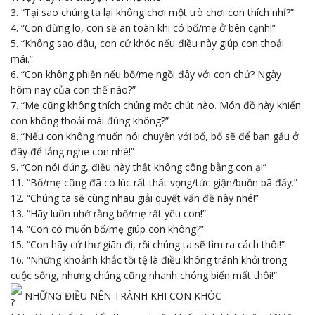
3. “Tại sao chúng ta lại không chơi một trò chơi con thích nhỉ?”
4. “Con đừng lo, con sẽ an toàn khi có bố/mẹ ở bên cạnh!”
5. “Không sao đâu, con cứ khóc nếu điều này giúp con thoải
mái.”
6. “Con không phiền nếu bố/mẹ ngồi đây với con chứ? Ngày
hôm nay của con thế nào?”
7. “Mẹ cũng không thích chúng một chút nào. Món đồ này khiến
con không thoải mái đúng không?”
8. “Nếu con không muốn nói chuyện với bố, bố sẽ để bạn gấu ở
đây để lắng nghe con nhé!”
9. “Con nói đúng, điều này thật không công bằng con ạ!”
11. “Bố/mẹ cũng đã có lúc rất thất vọng/tức giận/buồn bã đấy.”
12. “Chúng ta sẽ cùng nhau giải quyết vấn đề này nhé!”
13. “Hãy luôn nhớ rằng bố/mẹ rất yêu con!”
14. “Con có muốn bố/mẹ giúp con không?”
15. “Con hãy cứ thư giãn đi, rồi chúng ta sẽ tìm ra cách thôi!”
16. “Những khoảnh khắc tồi tệ là điều không tránh khỏi trong
cuộc sống, nhưng chúng cũng nhanh chóng biến mất thôi!”
NHỮNG ĐIỀU NÊN TRÁNH KHI CON KHÓC