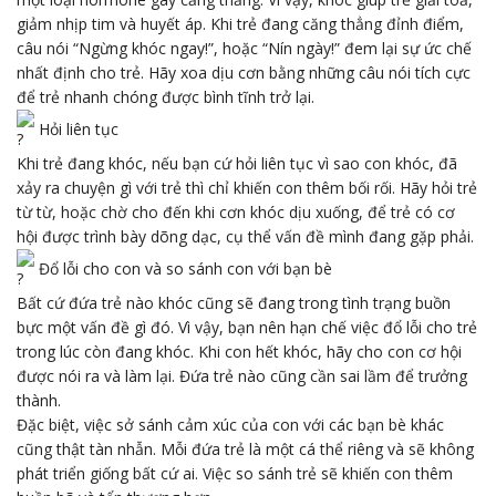
giảm nhịp tim và huyết áp. Khi trẻ đang căng thẳng đỉnh điểm,
câu nói “Ngừng khóc ngay!”, hoặc “Nín ngày!” đem lại sự ức chế
nhất định cho trẻ. Hãy xoa dịu cơn bằng những câu nói tích cực
để trẻ nhanh chóng được bình tĩnh trở lại.
Hỏi liên tục
Khi trẻ đang khóc, nếu bạn cứ hỏi liên tục vì sao con khóc, đã
xảy ra chuyện gì với trẻ thì chỉ khiến con thêm bối rối. Hãy hỏi trẻ
từ từ, hoặc chờ cho đến khi cơn khóc dịu xuống, để trẻ có cơ
hội được trình bày dõng dạc, cụ thể vấn đề mình đang gặp phải.
Đổ lỗi cho con và so sánh con với bạn bè
Bất cứ đứa trẻ nào khóc cũng sẽ đang trong tình trạng buồn
bực một vấn đề gì đó. Vì vậy, bạn nên hạn chế việc đổ lỗi cho trẻ
trong lúc còn đang khóc. Khi con hết khóc, hãy cho con cơ hội
được nói ra và làm lại. Đứa trẻ nào cũng cần sai lầm để trưởng
thành.
Đặc biệt, việc sở sánh cảm xúc của con với các bạn bè khác
cũng thật tàn nhẫn. Mỗi đứa trẻ là một cá thể riêng và sẽ không
phát triển giống bất cứ ai. Việc so sánh trẻ sẽ khiến con thêm