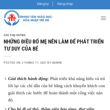
Skip
Đăng ký
Đăng nhập
to
content
GÓC PHỤ HUYNH
NHỮNG ĐIỀU BỐ MẸ NÊN LÀM ĐỂ PHÁT TRIỂN
TƯ DUY CỦA BÉ
POSTED ON
2 THÁNG 11, 2021
BY
ADMIN
Giải thích hành động
: Phát triển khả năng hiểu và trả
lời lại các chỉ dẫn của bé bằng cách khuyến khích con
giải thích các bước để hoàn thành một công việc nào
đó.
Cho bé đi sở thú, thăm viện bảo tàng, thư viện
: