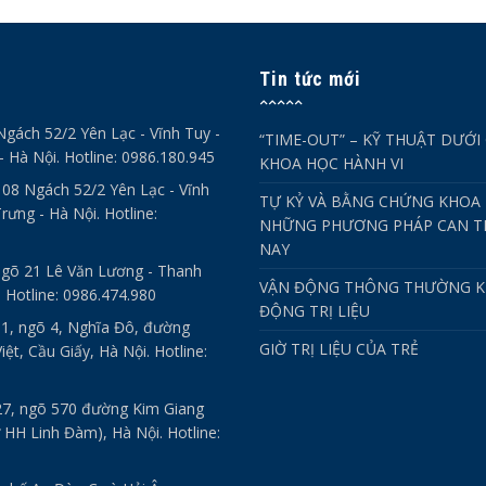
Tin tức mới
Ngách 52/2 Yên Lạc - Vĩnh Tuy -
“TIME-OUT” – KỸ THUẬT DƯỚI
- Hà Nội. Hotline: 0986.180.945
KHOA HỌC HÀNH VI
- 08 Ngách 52/2 Yên Lạc - Vĩnh
TỰ KỶ VÀ BẰNG CHỨNG KHOA 
rưng - Hà Nội. Hotline:
NHỮNG PHƯƠNG PHÁP CAN TH
NAY
ngõ 21 Lê Văn Lương - Thanh
VẬN ĐỘNG THÔNG THƯỜNG K
. Hotline: 0986.474.980
ĐỘNG TRỊ LIỆU
 1, ngõ 4, Nghĩa Đô, đường
GIỜ TRỊ LIỆU CỦA TRẺ
ệt, Cầu Giấy, Hà Nội. Hotline:
27, ngõ 570 đường Kim Giang
 HH Linh Đàm), Hà Nội. Hotline: