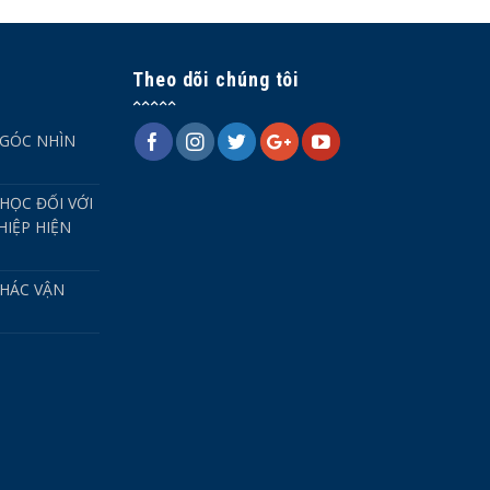
Theo dõi chúng tôi
 GÓC NHÌN
HỌC ĐỐI VỚI
IỆP HIỆN
HÁC VẬN