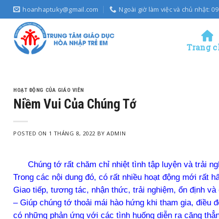
Skip
hoanhaptuky@gmail.com
Ngoài giờ làm việc và chủ nhật: 
to
content
Trang c
HOẠT ĐỘNG CỦA GIÁO VIÊN
Niềm Vui Của Chúng Tớ
POSTED ON
1 THÁNG 8, 2022
BY
ADMIN
Chúng tớ rất chăm chỉ nhiệt tình tập luyện và trải n
Trong các nội dung đó, có rất nhiều hoạt động mới rất h
Giao tiếp, tương tác, nhận thức, trải nghiệm, ổn định v
– Giúp chúng tớ thoải mái hào hứng khi tham gia, điều đó
có những phản ứng với các tình huống diễn ra căng thẳn