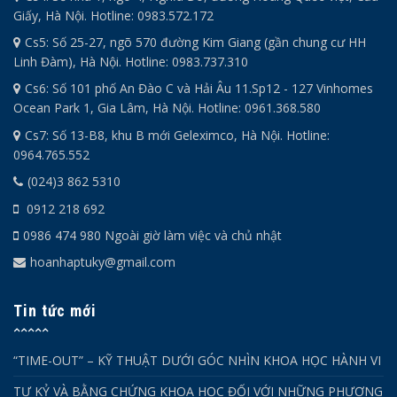
Giấy, Hà Nội. Hotline: 0983.572.172
Cs5: Số 25-27, ngõ 570 đường Kim Giang (gần chung cư HH
Linh Đàm), Hà Nội. Hotline: 0983.737.310
Cs6: Số 101 phố An Đào C và Hải Âu 11.Sp12 - 127 Vinhomes
Ocean Park 1, Gia Lâm, Hà Nội. Hotline: 0961.368.580
Cs7: Số 13-B8, khu B mới Geleximco, Hà Nội. Hotline:
0964.765.552
(024)3 862 5310
0912 218 692
0986 474 980 Ngoài giờ làm việc và chủ nhật
hoanhaptuky@gmail.com
Tin tức mới
“TIME-OUT” – KỸ THUẬT DƯỚI GÓC NHÌN KHOA HỌC HÀNH VI
TỰ KỶ VÀ BẰNG CHỨNG KHOA HỌC ĐỐI VỚI NHỮNG PHƯƠNG