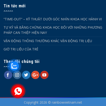
Tin tức mới
“TIME-OUT” – KỸ THUẬT DƯỚI GÓC NHÌN KHOA HỌC HÀNH VI
TỰ KỶ VÀ BẰNG CHỨNG KHOA HỌC ĐỐI VỚI NHỮNG PHƯƠNG
PHÁP CAN THIỆP HIỆN NAY
VẬN ĐỘNG THÔNG THƯỜNG KHÁC VẬN ĐỘNG TRỊ LIỆU
GIỜ TRỊ LIỆU CỦA TRẺ
Theo dõi chúng tôi
Copyright 2026 © rainbowvietnam.net