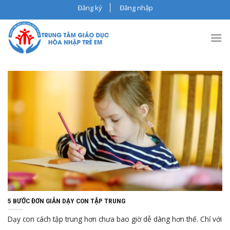
Skip
Đăng ký
Đăng nhập
to
content
Th5
22, 2024
5 BƯỚC ĐƠN GIẢN DẠY CON TẬP TRUNG
Dạy con cách tập trung hơn chưa bao giờ dễ dàng hơn thế. Chỉ với