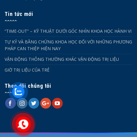
Tin tức mới
“TIME-OUT” – KỸ THUẬT DƯỚI GÓC NHÌN KHOA HỌC HÀNH VI
TỰ KỶ VÀ BẰNG CHỨNG KHOA HỌC ĐỐI VỚI NHỮNG PHƯƠNG
PHÁP CAN THIỆP HIỆN NAY
VẬN ĐỘNG THÔNG THƯỜNG KHÁC VẬN ĐỘNG TRỊ LIỆU
GIỜ TRỊ LIỆU CỦA TRẺ
Theo dõi chúng tôi