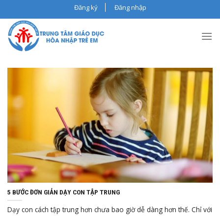
Skip
Đăng ký
Đăng nhập
to
content
Th5
22, 2024
5 BƯỚC ĐƠN GIẢN DẠY CON TẬP TRUNG
Dạy con cách tập trung hơn chưa bao giờ dễ dàng hơn thế. Chỉ với