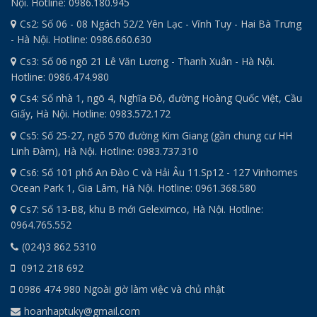
Nội. Hotline: 0986.180.945
Cs2: Số 06 - 08 Ngách 52/2 Yên Lạc - Vĩnh Tuy - Hai Bà Trưng
- Hà Nội. Hotline: 0986.660.630
Cs3: Số 06 ngõ 21 Lê Văn Lương - Thanh Xuân - Hà Nội.
Hotline: 0986.474.980
Cs4: Số nhà 1, ngõ 4, Nghĩa Đô, đường Hoàng Quốc Việt, Cầu
Giấy, Hà Nội. Hotline: 0983.572.172
Cs5: Số 25-27, ngõ 570 đường Kim Giang (gần chung cư HH
Linh Đàm), Hà Nội. Hotline: 0983.737.310
Cs6: Số 101 phố An Đào C và Hải Âu 11.Sp12 - 127 Vinhomes
Ocean Park 1, Gia Lâm, Hà Nội. Hotline: 0961.368.580
Cs7: Số 13-B8, khu B mới Geleximco, Hà Nội. Hotline:
0964.765.552
(024)3 862 5310
0912 218 692
0986 474 980 Ngoài giờ làm việc và chủ nhật
hoanhaptuky@gmail.com