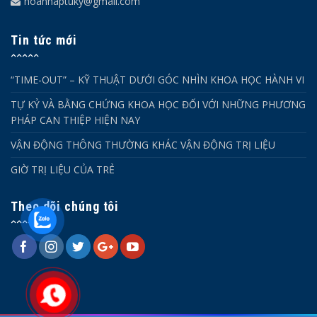
hoanhaptuky@gmail.com
Tin tức mới
“TIME-OUT” – KỸ THUẬT DƯỚI GÓC NHÌN KHOA HỌC HÀNH VI
TỰ KỶ VÀ BẰNG CHỨNG KHOA HỌC ĐỐI VỚI NHỮNG PHƯƠNG
PHÁP CAN THIỆP HIỆN NAY
VẬN ĐỘNG THÔNG THƯỜNG KHÁC VẬN ĐỘNG TRỊ LIỆU
GIỜ TRỊ LIỆU CỦA TRẺ
Theo dõi chúng tôi