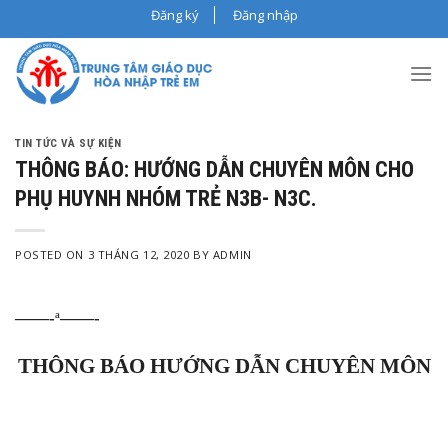
Skip
Đăng ký
Đăng nhập
to
content
TIN TỨC VÀ SỰ KIỆN
THÔNG BÁO: HƯỚNG DẪN CHUYÊN MÔN CHO
PHỤ HUYNH NHÓM TRẺ N3B- N3C.
POSTED ON
3 THÁNG 12, 2020
BY
ADMIN
——-
ª
——-
THÔNG BÁO HƯỚNG DẪN CHUYÊN MÔN