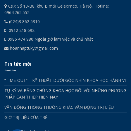
Cs7: Số 13-B8, khu B mới Geleximco, Hà Nội. Hotline:
0964.765.552
(024)3 862 5310
0912 218 692
0986 474 980 Ngoài giờ làm việc và chủ nhật
hoanhaptuky@gmail.com
Tin tức mới
“TIME-OUT” – KỸ THUẬT DƯỚI GÓC NHÌN KHOA HỌC HÀNH VI
TỰ KỶ VÀ BẰNG CHỨNG KHOA HỌC ĐỐI VỚI NHỮNG PHƯƠNG
PHÁP CAN THIỆP HIỆN NAY
VẬN ĐỘNG THÔNG THƯỜNG KHÁC VẬN ĐỘNG TRỊ LIỆU
GIỜ TRỊ LIỆU CỦA TRẺ