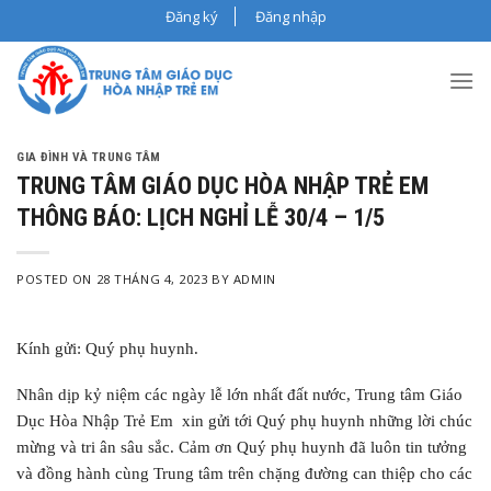
Skip
Đăng ký
Đăng nhập
to
content
GIA ĐÌNH VÀ TRUNG TÂM
TRUNG TÂM GIÁO DỤC HÒA NHẬP TRẺ EM
THÔNG BÁO: LỊCH NGHỈ LỄ 30/4 – 1/5
POSTED ON
28 THÁNG 4, 2023
BY
ADMIN
Kính gửi: Quý phụ huynh.
Nhân dịp kỷ niệm các ngày lễ lớn nhất đất nước, Trung tâm Giáo
Dục Hòa Nhập Trẻ Em xin gửi tới Quý phụ huynh những lời chúc
mừng và tri ân sâu sắc. Cảm ơn Quý phụ huynh đã luôn tin tưởng
và đồng hành cùng Trung tâm trên chặng đường can thiệp cho các