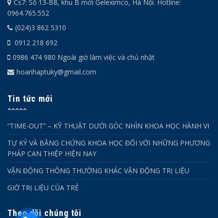
Cs7: Số 13-B8, khu B mới Geleximco, Hà Nội. Hotline:
0964.765.552
(024)3 862 5310
0912 218 692
0986 474 980 Ngoài giờ làm việc và chủ nhật
hoanhaptuky@gmail.com
Tin tức mới
“TIME-OUT” – KỸ THUẬT DƯỚI GÓC NHÌN KHOA HỌC HÀNH VI
TỰ KỶ VÀ BẰNG CHỨNG KHOA HỌC ĐỐI VỚI NHỮNG PHƯƠNG
PHÁP CAN THIỆP HIỆN NAY
VẬN ĐỘNG THÔNG THƯỜNG KHÁC VẬN ĐỘNG TRỊ LIỆU
GIỜ TRỊ LIỆU CỦA TRẺ
Theo dõi chúng tôi