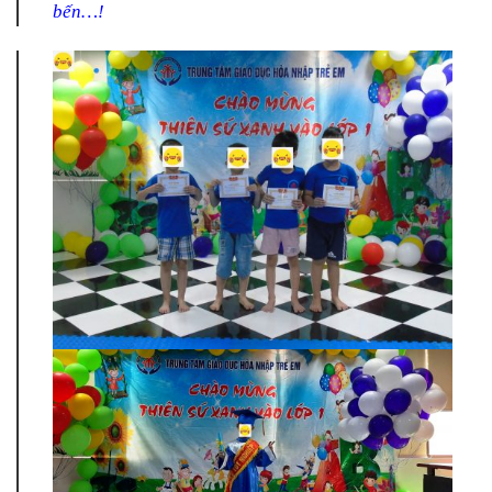
bến…!