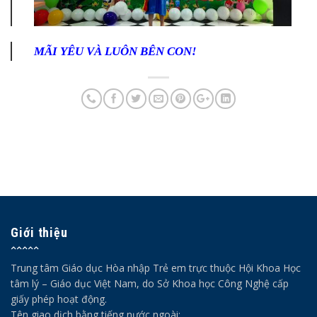
MÃI YÊU VÀ LUÔN BÊN CON!
Giới thiệu
Trung tâm Giáo dục Hòa nhập Trẻ em trực thuộc Hội Khoa Học
tâm lý – Giáo dục Việt Nam, do Sở Khoa học Công Nghệ cấp
giấy phép hoạt động.
Tên giao dịch bằng tiếng nước ngoài: