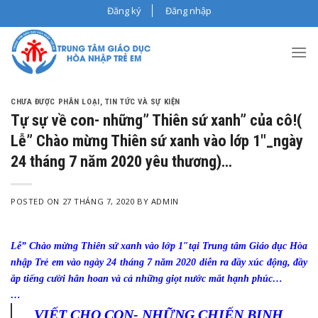
Skip
Đăng ký
Đăng nhập
to
content
CHƯA ĐƯỢC PHÂN LOẠI
,
TIN TỨC VÀ SỰ KIỆN
Tự sự về con- những” Thiên sứ xanh” của cô!(
Lễ” Chào mừng Thiên sứ xanh vào lớp 1″_ngày
24 tháng 7 năm 2020 yêu thương)…
POSTED ON
27 THÁNG 7, 2020
BY
ADMIN
Lễ” Chào mừng Thiên sứ xanh vào lớp 1″tại Trung tâm Giáo dục Hòa
nhập Trẻ em vào ngày 24 tháng 7 năm 2020 diễn ra đầy xúc động, đầy
ắp tiếng cười hân hoan và cả những giọt nước mắt hạnh phúc…
…
VIẾT CHO CON- NHỮNG CHIẾN BINH