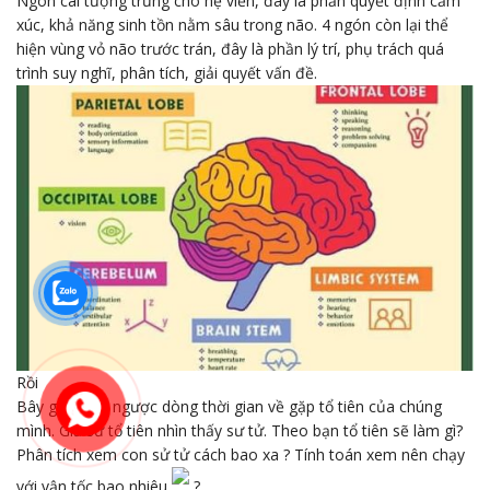
Ngón cái tượng trưng cho hệ viền, đây là phần quyết định cảm
xúc, khả năng sinh tồn nằm sâu trong não. 4 ngón còn lại thể
hiện vùng vỏ não trước trán, đây là phần lý trí, phụ trách quá
trình suy nghĩ, phân tích, giải quyết vấn đề.
Rồi
Bây giờ quay ngược dòng thời gian về gặp tổ tiên của chúng
mình. Giả sử tổ tiên nhìn thấy sư tử. Theo bạn tổ tiên sẽ làm gì?
Phân tích xem con sử tử cách bao xa ? Tính toán xem nên chạy
với vận tốc bao nhiêu
?