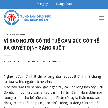
Skip
Đăng ký
Đăng nhập
to
content
GÓC PHỤ HUYNH
VÌ SAO NGƯỜI CÓ TRÍ TUỆ CẢM XÚC CÓ THỂ
RA QUYẾT ĐỊNH SÁNG SUỐT
POSTED ON
20 THÁNG 3, 2024
BY
ADMIN
Nghiên cứu mới nhất chỉ ra rằng hầu hết quyết định mà chúng
ta đưa ra bắt nguồn từ hệ viền.
Nào hãy đưa tay ra nào, gập ngón tay cái vào lòng bàn tay. Sau
đó gập 4 ngón tay còn lại tạo thành 1 nắm đấm. Nắm đấm này
tượng trưng cho bộ não của bạn. Phần cổ tay là thân nào, tác
động tới hơi thở, nhịp tim, các chức năng tự động của cơ thể.