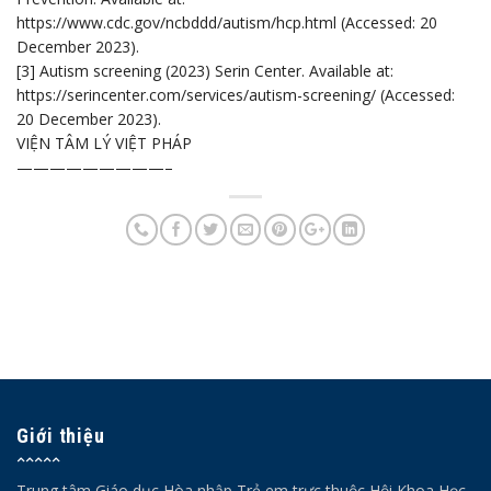
https://www.cdc.gov/ncbddd/autism/hcp.html
(Accessed: 20
December 2023).
[3] Autism screening (2023) Serin Center. Available at:
https://serincenter.com/services/autism-screening/
(Accessed:
20 December 2023).
VIỆN TÂM LÝ VIỆT PHÁP
—————————–
Giới thiệu
Trung tâm Giáo dục Hòa nhập Trẻ em trực thuộc Hội Khoa Học