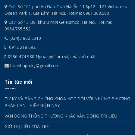
Cs6: Số 101 phố An Đào C và Hải Âu 11.Sp12 - 127 Vinhomes
Ocean Park 1, Gia Lâm, Hà Nội. Hotline: 0961.368.580
Cs7: Số 13-B8, khu B mới Geleximco, Hà Nội. Hotline:
0964.765.552
(024)3 862 5310
0912 218 692
0986 474 980 Ngoài giờ làm việc và chủ nhật
hoanhaptuky@gmail.com
Tin tức mới
TỰ KỶ VÀ BẰNG CHỨNG KHOA HỌC ĐỐI VỚI NHỮNG PHƯƠNG
PHÁP CAN THIỆP HIỆN NAY
VẬN ĐỘNG THÔNG THƯỜNG KHÁC VẬN ĐỘNG TRỊ LIỆU
GIỜ TRỊ LIỆU CỦA TRẺ