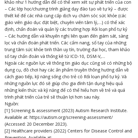
khảo như 1 hướng dẫn để có thể xem xét sự phát triển của con
– Các lớp học/chương trình giảng dạy đào tạo về tự kỷ – được
thiết kế để các nhà cung cấp dịch vụ chăm sóc sức khỏe (các
giáo viên giáo dục đặt biệt, chuyên viên tâm lý,…) có thể xác
định, chẩn đoán và quản lý các trường hợp Rối loạn phổ tự kỷ
– Các hướng dẫn và khuyến nghị liên quan đến giám sát, sàng
lọc và chẩn đoán phát triển. Các cẩm nang, sổ tay của những
trung tâm sức khỏe tinh thần uy tín, trường đại học, tham khảo
số tay chẩn đoán và thống kê từ ICD-10, DSM-V,…
Ngoài các nguồn lực về thông tin giáo dục cũng sẽ có những bộ
dụng cụ, đồ chơi hay các ấn phẩm truyền thông hướng dẫn về
cách giao tiếp, kỹ năng sống cho trẻ có Rối loạn phổ tự kỷ. Và
những nguồn lực đó sẽ giúp cho gia đình tận dụng hiệu quả
những kiến thức và kỹ năng để có thể hiểu hơn về trẻ và quá
trình phát triển của trẻ sẽ thuận lợi hơn sau này.
Nguồn:
[1] Screening & assessment (2023) Autism Research Institute.
Available at:
https://autism.org/screening-assessment/
(Accessed: 20 December 2023).
[2] Healthcare providers (2022) Centers for Disease Control and
Prevention. Available at: