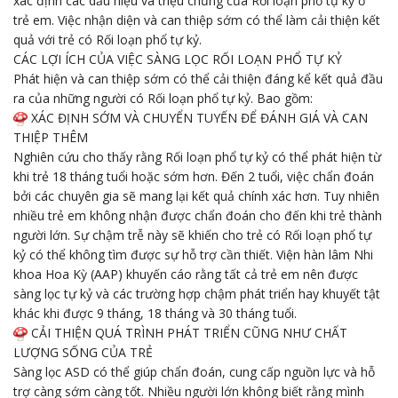
xác định các dấu hiệu và triệu chứng của Rối loạn phổ tự kỷ ở
trẻ em. Việc nhận diện và can thiệp sớm có thể làm cải thiện kết
quả với trẻ có Rối loạn phổ tự kỷ.
CÁC LỢI ÍCH CỦA VIỆC SÀNG LỌC RỐI LOẠN PHỔ TỰ KỶ
Phát hiện và can thiệp sớm có thể cải thiện đáng kể kết quả đầu
ra của những người có Rối loạn phổ tự kỷ. Bao gồm:
XÁC ĐỊNH SỚM VÀ CHUYỂN TUYẾN ĐỂ ĐÁNH GIÁ VÀ CAN
THIỆP THÊM
Nghiên cứu cho thấy rằng Rối loạn phổ tự kỷ có thể phát hiện từ
khi trẻ 18 tháng tuổi hoặc sớm hơn. Đến 2 tuổi, việc chẩn đoán
bởi các chuyên gia sẽ mang lại kết quả chính xác hơn. Tuy nhiên
nhiều trẻ em không nhận được chẩn đoán cho đến khi trẻ thành
người lớn. Sự chậm trễ này sẽ khiến cho trẻ có Rối loạn phổ tự
kỷ có thể không tìm được sự hỗ trợ cần thiết. Viện hàn lâm Nhi
khoa Hoa Kỳ (AAP) khuyến cáo rằng tất cả trẻ em nên được
sàng lọc tự kỷ và các trường hợp chậm phát triển hay khuyết tật
khác khi được 9 tháng, 18 tháng và 30 tháng tuổi.
CẢI THIỆN QUÁ TRÌNH PHÁT TRIỂN CŨNG NHƯ CHẤT
LƯỢNG SỐNG CỦA TRẺ
Sàng lọc ASD có thể giúp chẩn đoán, cung cấp nguồn lực và hỗ
trợ càng sớm càng tốt. Nhiều người lớn không biết rằng mình