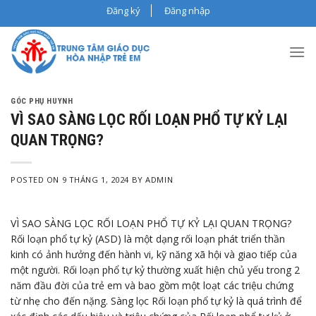
Skip
Đăng ký
Đăng nhập
to
content
GÓC PHỤ HUYNH
VÌ SAO SÀNG LỌC RỐI LOẠN PHỔ TỰ KỶ LẠI
QUAN TRỌNG?
POSTED ON
9 THÁNG 1, 2024
BY
ADMIN
VÌ SAO SÀNG LỌC RỐI LOẠN PHỔ TỰ KỶ LẠI QUAN TRỌNG?
Rối loạn phổ tự kỷ (ASD) là một dạng rối loạn phát triển thần
kinh có ảnh hưởng đến hành vi, kỹ năng xã hội và giao tiếp của
một người. Rối loạn phổ tự kỷ thường xuất hiện chủ yếu trong 2
năm đầu đời của trẻ em và bao gồm một loạt các triệu chứng
từ nhẹ cho đến nặng. Sàng lọc Rối loạn phổ tự kỷ là quá trình để