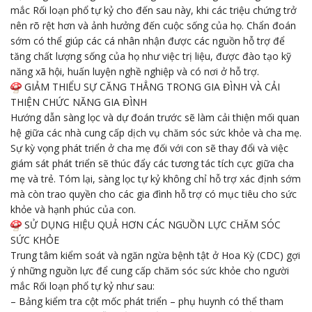
mắc Rối loạn phổ tự kỷ cho đến sau này, khi các triệu chứng trở
nên rõ rệt hơn và ảnh hưởng đến cuộc sống của họ. Chẩn đoán
sớm có thể giúp các cá nhân nhận được các nguồn hỗ trợ để
tăng chất lượng sống của họ như việc trị liệu, được đào tạo kỹ
năng xã hội, huấn luyện nghề nghiệp và có nơi ở hỗ trợ.
GIẢM THIỂU SỰ CĂNG THẲNG TRONG GIA ĐÌNH VÀ CẢI
THIỆN CHỨC NĂNG GIA ĐÌNH
Hướng dẫn sàng lọc và dự đoán trước sẽ làm cải thiện mối quan
hệ giữa các nhà cung cấp dịch vụ chăm sóc sức khỏe và cha mẹ.
Sự kỳ vọng phát triển ở cha mẹ đối với con sẽ thay đổi và việc
giám sát phát triển sẽ thúc đẩy các tương tác tích cực giữa cha
mẹ và trẻ. Tóm lại, sàng lọc tự kỷ không chỉ hỗ trợ xác định sớm
mà còn trao quyền cho các gia đình hỗ trợ có mục tiêu cho sức
khỏe và hạnh phúc của con.
SỬ DỤNG HIỆU QUẢ HƠN CÁC NGUỒN LỰC CHĂM SÓC
SỨC KHỎE
Trung tâm kiểm soát và ngăn ngừa bệnh tật ở Hoa Kỳ (CDC) gợi
ý những nguồn lực để cung cấp chăm sóc sức khỏe cho người
mắc Rối loạn phổ tự kỷ như sau:
– Bảng kiểm tra cột mốc phát triển – phụ huynh có thể tham