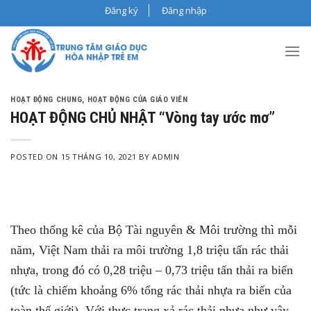
Skip
Đăng ký
Đăng nhập
to
content
HOẠT ĐỘNG CHUNG
,
HOẠT ĐỘNG CỦA GIÁO VIÊN
HOẠT ĐỘNG CHỦ NHẬT “Vòng tay ước mơ”
POSTED ON
15 THÁNG 10, 2021
BY
ADMIN
Theo thống kê của Bộ Tài nguyên & Môi trường thì mỗi
năm, Việt Nam thải ra môi trường 1,8 triệu tấn rác thải
nhựa, trong đó có 0,28 triệu – 0,73 triệu tấn thải ra biển
(tức là chiếm khoảng 6% tổng rác thải nhựa ra biển của
toàn thế giới). Với thực trạng xả rác thải nhựa như vậy,