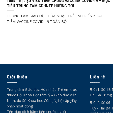
100% TRỊ LIỆU VIÊN TIÊM CHỦNG VACCINE COVID-19 – MỤC
TIÊU TRUNG TÂM GDHNTE HƯỚNG TỚI
TRUNG TÂM GIÁO DỤC HÒA NHẬP TRẺ EM TRIỂN KHAI
TIÊM VACCINE COVID-19 TOÀN BỘ
Giới thiệu
Liên hệ
Trung tâm Giáo dục Hòa nhập Trẻ em trực
Cs1: Số 1B 
thuộc Hội Khoa Học tâm lý – Giáo dục Việt
Hai Bà Trưng 
Nam, do Sở Khoa học Công Nghệ cấp giấy
Cs2: Số 06 
phép hoạt động.
Tuy - Hai Bà T
Tên giao dịch bằng tiếng nước ngoài: