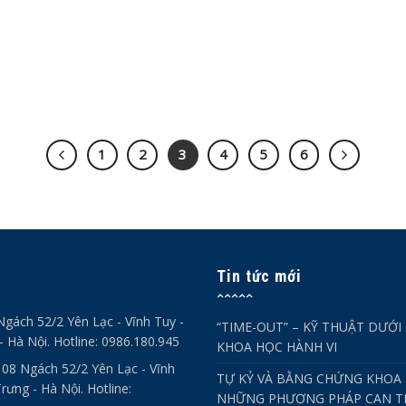
1
2
3
4
5
6
Tin tức mới
Ngách 52/2 Yên Lạc - Vĩnh Tuy -
“TIME-OUT” – KỸ THUẬT DƯỚI
- Hà Nội. Hotline: 0986.180.945
KHOA HỌC HÀNH VI
- 08 Ngách 52/2 Yên Lạc - Vĩnh
TỰ KỶ VÀ BẰNG CHỨNG KHOA 
rưng - Hà Nội. Hotline:
NHỮNG PHƯƠNG PHÁP CAN TH