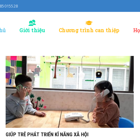
0985015528
hủ
Giới thiệu
Chương trình can thiệp
Họ
Th7
23, 2022
GIÚP TRẺ PHÁT TRIỂN KĨ NĂNG XÃ HỘI