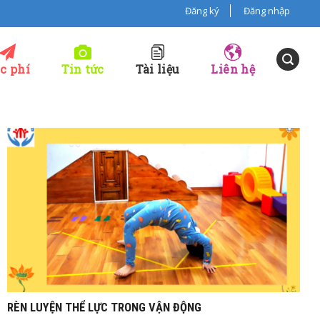
Đăng ký
Đăng nhập
c phí
Tin tức
Tài liệu
Liên hệ
Th7
12, 2022
RÈN LUYỆN THỂ LỰC TRONG VẬN ĐỘNG