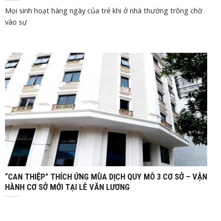
Mọi sinh hoạt hàng ngày của trẻ khi ở nhà thường trông chờ
vào sự
Th12
11, 2021
“CAN THIỆP” THÍCH ỨNG MÙA DỊCH QUY MÔ 3 CƠ SỞ – VẬN
HÀNH CƠ SỞ MỚI TẠI LÊ VĂN LƯƠNG