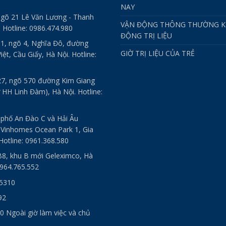
NAY
ngõ 21 Lê Văn Lương - Thanh
VẬN ĐỘNG THÔNG THƯỜNG K
. Hotline: 0986.474.980
ĐỘNG TRỊ LIỆU
 1, ngõ 4, Nghĩa Đô, đường
GIỜ TRỊ LIỆU CỦA TRẺ
ệt, Cầu Giấy, Hà Nội. Hotline:
27, ngõ 570 đường Kim Giang
 HH Linh Đàm), Hà Nội. Hotline:
 phố An Đào C và Hải Âu
 Vinhomes Ocean Park 1, Gia
Hotline: 0961.368.580
B8, khu B mới Geleximco, Hà
0964.765.552
 5310
92
0 Ngoài giờ làm việc và chủ