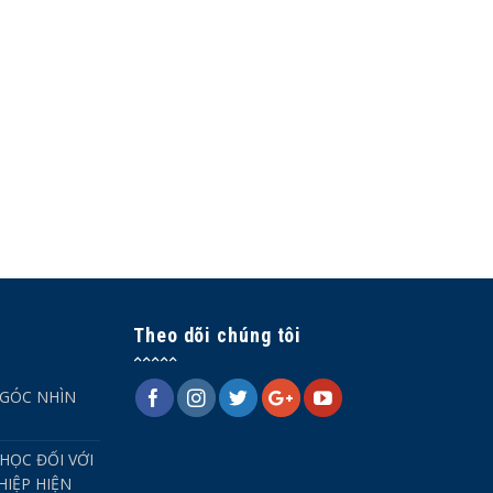
Theo dõi chúng tôi
 GÓC NHÌN
HỌC ĐỐI VỚI
IỆP HIỆN