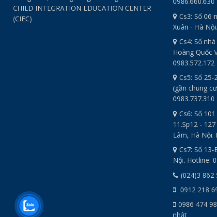
0986.660.630
CHILD INTEGRATION EDUCATION CENTER
Cs3: Số 06 
(CIEC)
Xuân - Hà Nội
Cs4: Số nhà
Hoàng Quốc Vi
0983.572.172
Cs5: Số 25-
(gần chung cư
0983.737.310
Cs6: Số 101
11.Sp12 - 127
Lâm, Hà Nội. 
Cs7: Số 13-
Nội. Hotline: 
(024)3 862
0912 218 6
0986 474 98
nhật