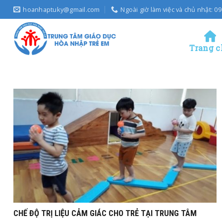
Skip
hoanhaptuky@gmail.com
Ngoài giờ làm việc và chủ nhật: 
to
content
Trang c
Th7
25, 2022
CHẾ ĐỘ TRỊ LIỆU CẢM GIÁC CHO TRẺ TẠI TRUNG TÂM