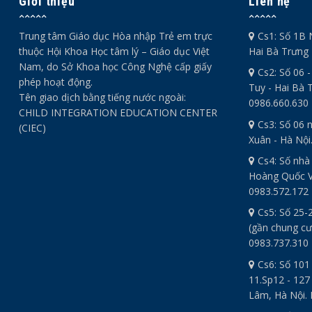
Giới thiệu
Liên hệ
Trung tâm Giáo dục Hòa nhập Trẻ em trực
Cs1: Số 1B 
thuộc Hội Khoa Học tâm lý – Giáo dục Việt
Hai Bà Trưng 
Nam, do Sở Khoa học Công Nghệ cấp giấy
Cs2: Số 06 
phép hoạt động.
Tuy - Hai Bà T
Tên giao dịch bằng tiếng nước ngoài:
0986.660.630
CHILD INTEGRATION EDUCATION CENTER
Cs3: Số 06 
(CIEC)
Xuân - Hà Nội
Cs4: Số nhà
Hoàng Quốc Vi
0983.572.172
Cs5: Số 25-
(gần chung cư
0983.737.310
Cs6: Số 101
11.Sp12 - 127
Lâm, Hà Nội. 