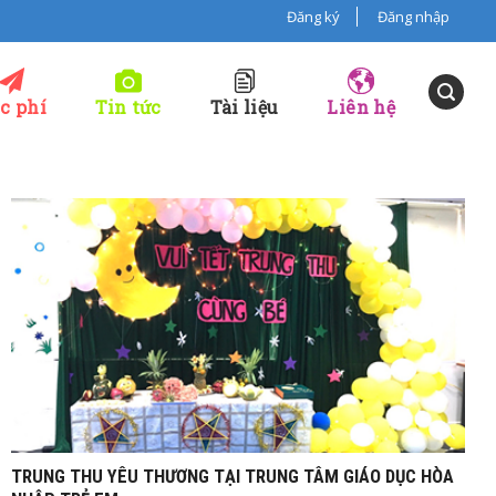
Đăng ký
Đăng nhập
c phí
Tin tức
Tài liệu
Liên hệ
Th10
12, 2020
TRUNG THU YÊU THƯƠNG TẠI TRUNG TÂM GIÁO DỤC HÒA