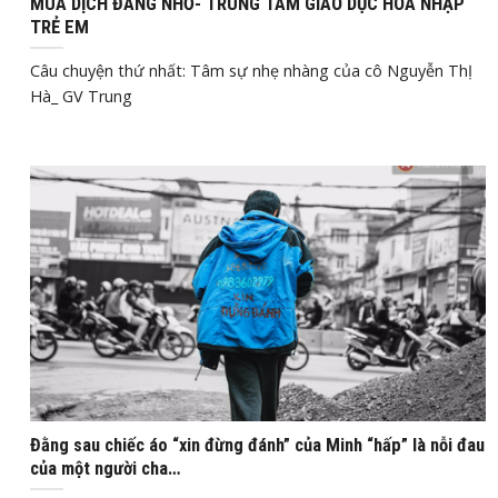
MÙA DỊCH ĐÁNG NHỚ- TRUNG TÂM GIÁO DỤC HÒA NHẬP
TRẺ EM
Câu chuyện thứ nhất: Tâm sự nhẹ nhàng của cô Nguyễn ThỊ
Hà_ GV Trung
Th1
4, 2020
Đằng sau chiếc áo “xin đừng đánh” của Minh “hấp” là nỗi đau
của một người cha…