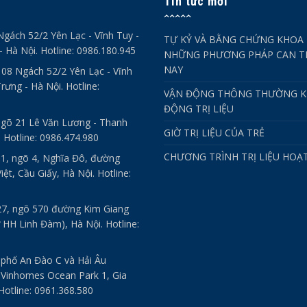
Tin tức mới
Ngách 52/2 Yên Lạc - Vĩnh Tuy -
TỰ KỶ VÀ BẰNG CHỨNG KHOA 
- Hà Nội. Hotline: 0986.180.945
NHỮNG PHƯƠNG PHÁP CAN TH
NAY
- 08 Ngách 52/2 Yên Lạc - Vĩnh
rưng - Hà Nội. Hotline:
VẬN ĐỘNG THÔNG THƯỜNG K
ĐỘNG TRỊ LIỆU
ngõ 21 Lê Văn Lương - Thanh
GIỜ TRỊ LIỆU CỦA TRẺ
. Hotline: 0986.474.980
CHƯƠNG TRÌNH TRỊ LIỆU HOẠ
 1, ngõ 4, Nghĩa Đô, đường
ệt, Cầu Giấy, Hà Nội. Hotline:
27, ngõ 570 đường Kim Giang
 HH Linh Đàm), Hà Nội. Hotline:
 phố An Đào C và Hải Âu
 Vinhomes Ocean Park 1, Gia
Hotline: 0961.368.580