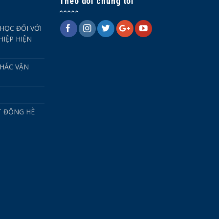
Theo dõi chúng tôi
HỌC ĐỐI VỚI
IỆP HIỆN
HÁC VẬN
T ĐỘNG HÈ