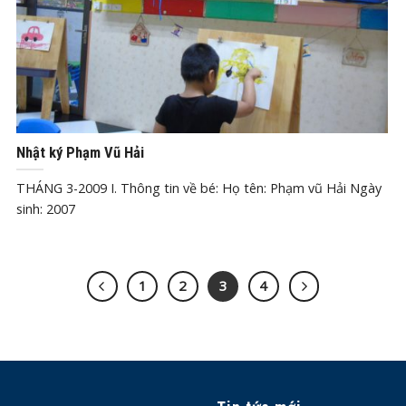
Th12
29, 2019
Nhật ký Phạm Vũ Hải
THÁNG 3-2009 I. Thông tin về bé: Họ tên: Phạm vũ Hải Ngày
sinh: 2007
1
2
3
4